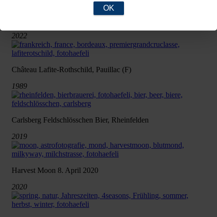
OK
Rolex Daytona «Paul Newman» @ Beyer Zürich
2022
Château Lafite-Rothschild, Pauillac (F)
1989
Carlsberg Feldschlösschen Bier, Rheinfelden
2019
Harvest Moon 8. April 2020
2020