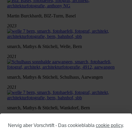
Martin Burckhardt, BIZ-Turm, Basel
2023
smarch, Mathys & Stücheli, Welle, Bern
2021
smarch, Mathys & Stücheli, Schulhaus, Aarwangen
2021
smarch, Mathys & Stücheli, Wankdorf, Bern
2021
Nervig aber Vorschrtift - Das cookieblabla
cookie policy
.