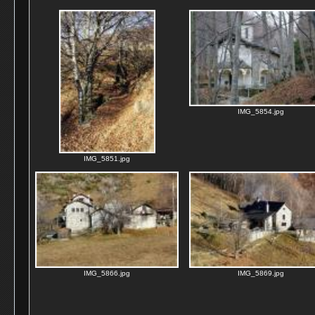
IMG_5854.jpg
IMG_5851.jpg
IMG_5866.jpg
IMG_5869.jpg