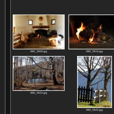
IMG_5808.jpg
IMG_5819.jpg
IMG_5824.jpg
IMG_5825.jpg