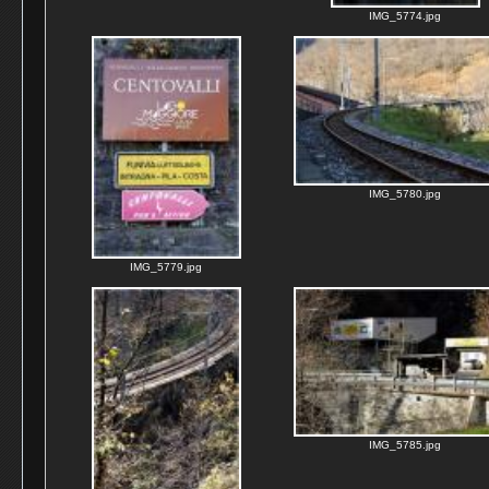
IMG_5774.jpg
IMG_5780.jpg
IMG_5779.jpg
IMG_5785.jpg