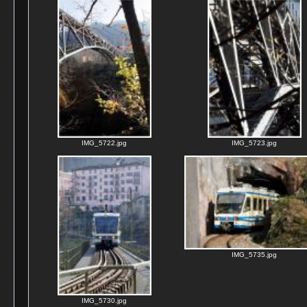
IMG_5722.jpg
IMG_5723.jpg
IMG_5735.jpg
IMG_5730.jpg