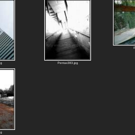
P
pg
Pentax383.jpg
pg