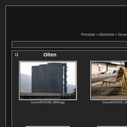
Preisliste
Albenliste
Neue
Olten
CanonEOS10D_5806.jpg
CanonEOS10D_58