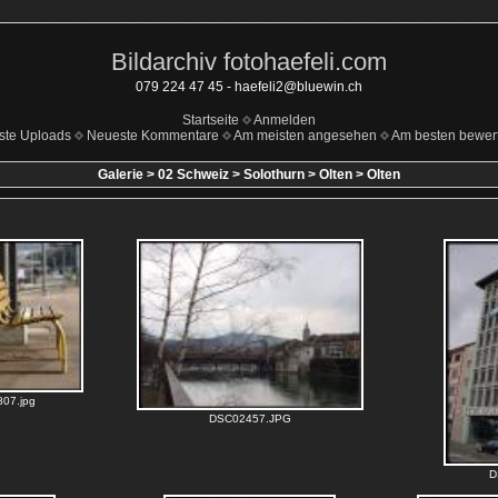
Bildarchiv fotohaefeli.com
079 224 47 45 - haefeli2@bluewin.ch
Startseite
Anmelden
ste Uploads
Neueste Kommentare
Am meisten angesehen
Am besten bewert
Galerie
>
02 Schweiz
>
Solothurn
>
Olten
>
Olten
07.jpg
DSC02457.JPG
D