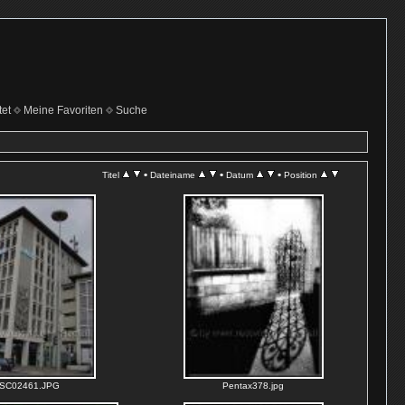
et
Meine Favoriten
Suche
•
•
•
Titel
Dateiname
Datum
Position
SC02461.JPG
Pentax378.jpg