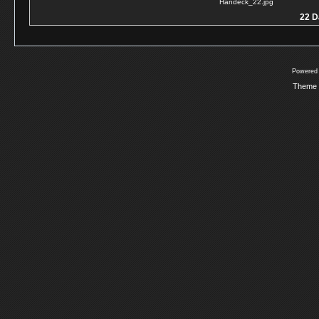
Handeck_22.jpg
22 D
Powered
Theme 