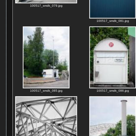
100517_smdk_079.jpg
100517_smdk_081.jpg
100517_smdk_085.jpg
100517_smdk_086.jpg