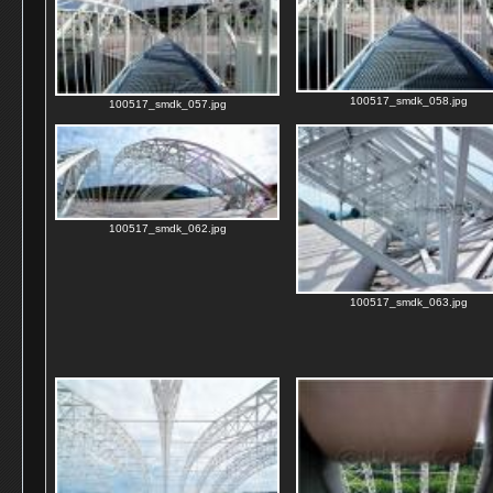
100517_smdk_058.jpg
100517_smdk_057.jpg
100517_smdk_062.jpg
100517_smdk_063.jpg