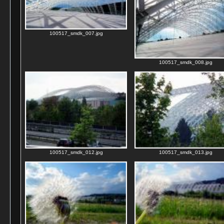
100517_smdk_007.jpg
100517_smdk_008.jpg
100517_smdk_012.jpg
100517_smdk_013.jpg