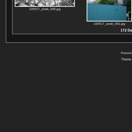
100517_smdk_090.jpg
100517_smdk_091.jpg
172 Dat
Powered
Theme 