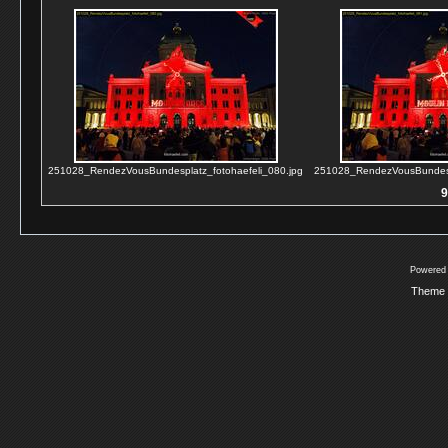
251028_RendezVousBundesplatz_fotohaefeli_080.jpg
251028_RendezVousBundespl
9
Powered
Theme 