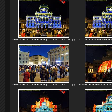
251028_RendezVousBundesplatz_fotohaefeli_005.jpg
251028_RendezVousBundespl
251028_RendezVousBundesplatz_fotohaefeli_010.jpg
251028_RendezVousBundespl