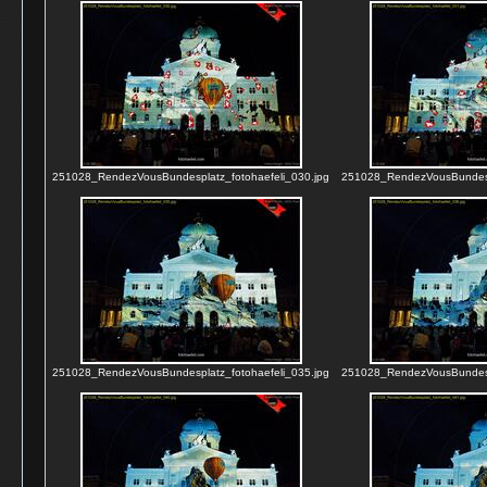
251028_RendezVousBundesplatz_fotohaefeli_030.jpg
251028_RendezVousBundespl
251028_RendezVousBundesplatz_fotohaefeli_035.jpg
251028_RendezVousBundespl