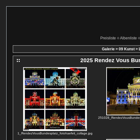
Preisliste
Albenliste
Galerie
>
09 Kunst
>
2025 Rendez Vous Bu
251028_RendezVousBundespl
1_RendezVousBundesplatz_fotohaefeli_collage.jpg