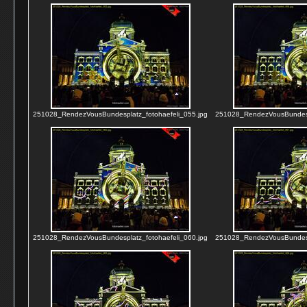
251028_RendezVousBundesplatz_fotohaefeli_055.jpg
251028_RendezVousBundespl
251028_RendezVousBundesplatz_fotohaefeli_060.jpg
251028_RendezVousBundespl