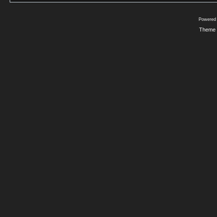
Powered
Theme 