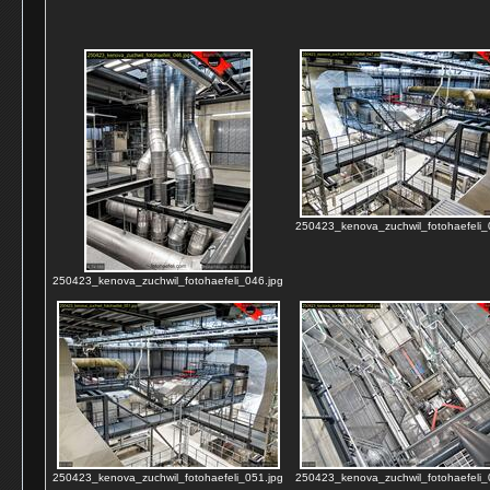
250423_kenova_zuchwil_fotohaefeli_
250423_kenova_zuchwil_fotohaefeli_046.jpg
250423_kenova_zuchwil_fotohaefeli_051.jpg
250423_kenova_zuchwil_fotohaefeli_