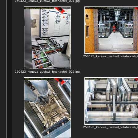
250423_kenova_zuchwil_fotohaefeli_021.jpg
250423_kenova_zuchwil_fotohaefeli_
250423_kenova_zuchwil_fotohaefeli_026.jpg
250423_kenova_zuchwil_fotohaefeli_