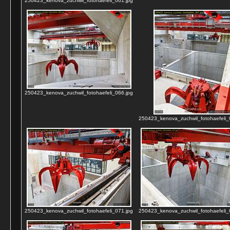
250423_kenova_zuchwil_fotohaefeli_061.jpg
250423_kenova_zuchwil_fotohaefeli_066.jpg
250423_kenova_zuchwil_fotohaefeli_
250423_kenova_zuchwil_fotohaefeli_071.jpg
250423_kenova_zuchwil_fotohaefeli_