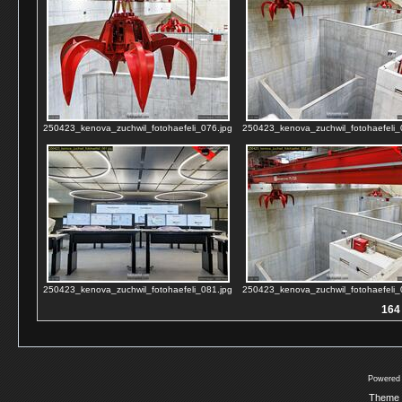
250423_kenova_zuchwil_fotohaefeli_076.jpg
250423_kenova_zuchwil_fotohaefeli_
250423_kenova_zuchwil_fotohaefeli_081.jpg
250423_kenova_zuchwil_fotohaefeli_
164 
Powered
Theme 