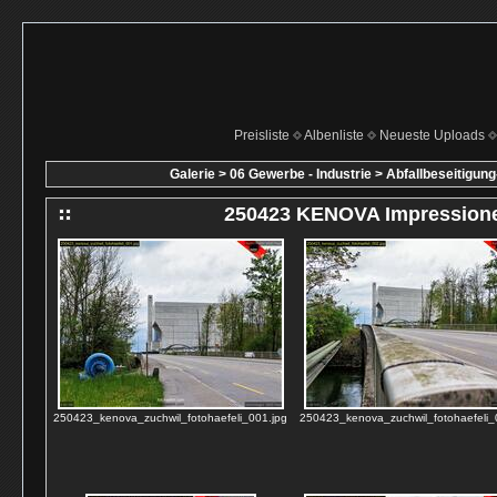
Preisliste
Albenliste
Neueste Uploads
Galerie
>
06 Gewerbe - Industrie
>
Abfallbeseitigun
250423 KENOVA Impression
250423_kenova_zuchwil_fotohaefeli_001.jpg
250423_kenova_zuchwil_fotohaefeli_