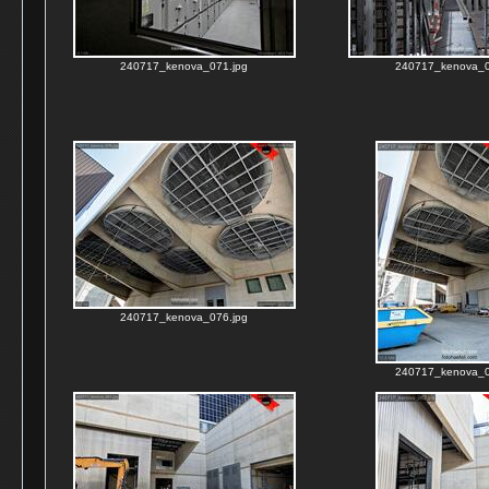
240717_kenova_071.jpg
240717_kenova_0
240717_kenova_076.jpg
240717_kenova_0