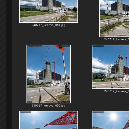
240717_kenova_051.jpg
240717_kenova_0
240717_kenova_0
240717_kenova_056.jpg