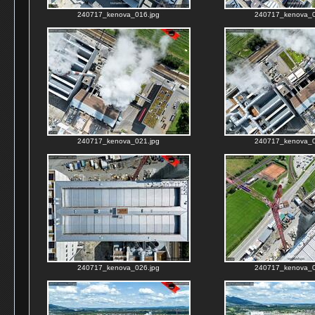
240717_kenova_016.jpg
240717_kenova_0
240717_kenova_021.jpg
240717_kenova_0
240717_kenova_026.jpg
240717_kenova_0