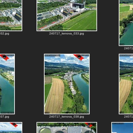
32.jpg
240717_kenova_033.jpg
24071
37.jpg
240717_kenova_038.jpg
24071