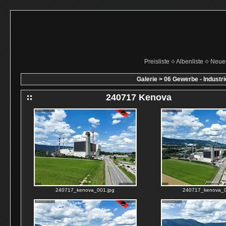
Preisliste
Albenliste
Neue
Galerie
>
06 Gewerbe - Industri
240717 Kenova
240717_kenova_001.jpg
240717_kenova_0