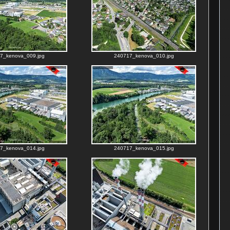
7_kenova_009.jpg
240717_kenova_010.jpg
7_kenova_014.jpg
240717_kenova_015.jpg