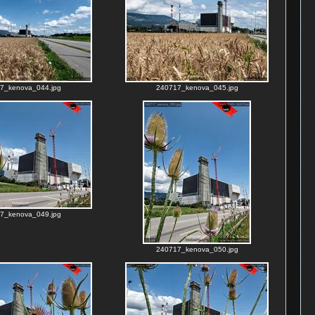
7_kenova_044.jpg
240717_kenova_045.jpg
7_kenova_049.jpg
240717_kenova_050.jpg