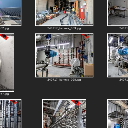
62.jpg
240717_kenova_063.jpg
24071
240717_kenova_068.jpg
24071
67.jpg