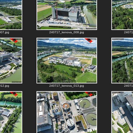
07.jpg
240717_kenova_008.jpg
24071
12.jpg
240717_kenova_013.jpg
24071