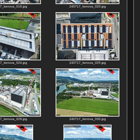
7_kenova_019.jpg
240717_kenova_020.jpg
7_kenova_024.jpg
240717_kenova_025.jpg
7_kenova_029.jpg
240717_kenova_030.jpg