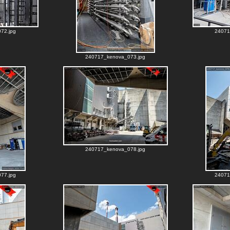
72.jpg
24071
240717_kenova_073.jpg
240717_kenova_078.jpg
77.jpg
24071