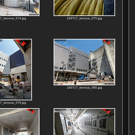
7_kenova_074.jpg
240717_kenova_075.jpg
240717_kenova_080.jpg
7_kenova_079.jpg