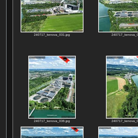
240717_kenova_031.jpg
240717_kenova_0
240717_kenova_036.jpg
240717_kenova_0