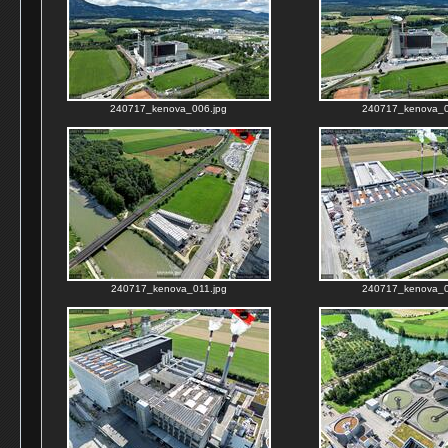
240717_kenova_006.jpg
240717_kenova_0
240717_kenova_011.jpg
240717_kenova_0