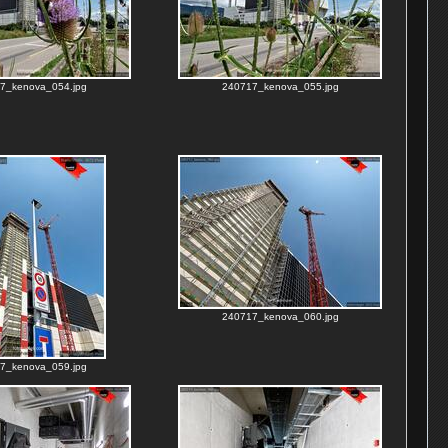
7_kenova_054.jpg
240717_kenova_055.jpg
240717_kenova_060.jpg
7_kenova_059.jpg