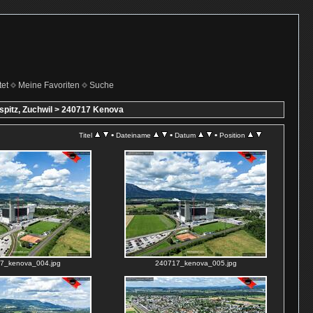
et
Meine Favoriten
Suche
itz, Zuchwil
>
240717 Kenova
•
•
•
Titel
Dateiname
Datum
Position
7_kenova_004.jpg
240717_kenova_005.jpg