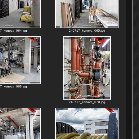
7_kenova_064.jpg
240717_kenova_065.jpg
7_kenova_069.jpg
240717_kenova_070.jpg