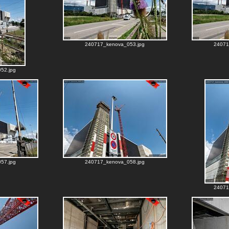
240717_kenova_053.jpg
24071
52.jpg
57.jpg
240717_kenova_058.jpg
24071