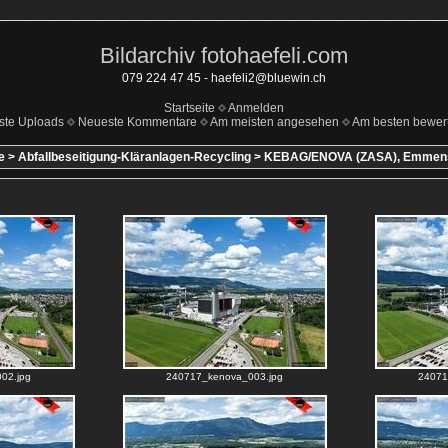
Bildarchiv fotohaefeli.com
079 224 47 45 - haefeli2@bluewin.ch
Startseite
Anmelden
ste Uploads
Neueste Kommentare
Am meisten angesehen
Am besten bewert
e
>
Abfallbeseitigung-Kläranlagen-Recycling
>
KEBAG/ENOVA (ZASA), Emmensp
02.jpg
240717_kenova_003.jpg
24071