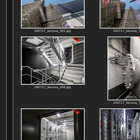
240717_kenova_061.jpg
240717_kenova_0
240717_kenova_066.jpg
240717_kenova_0