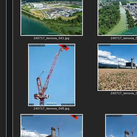
240717_kenova_041.jpg
240717_kenova_0
240717_kenova_0
240717_kenova_046.jpg