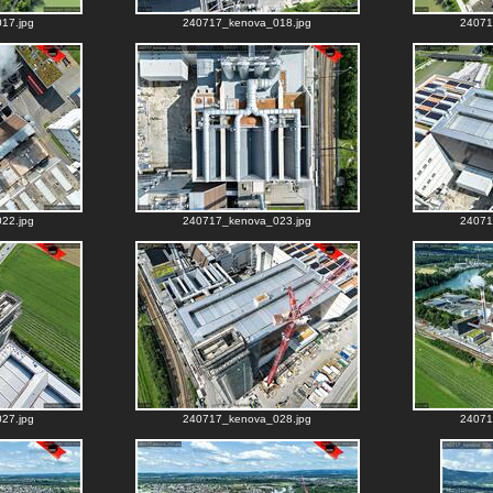
17.jpg
240717_kenova_018.jpg
24071
22.jpg
240717_kenova_023.jpg
24071
27.jpg
240717_kenova_028.jpg
24071