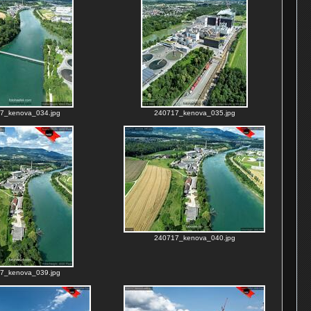
7_kenova_034.jpg
240717_kenova_035.jpg
240717_kenova_040.jpg
7_kenova_039.jpg