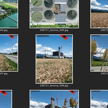
42.jpg
240717_kenova_043.jpg
24071
47.jpg
24071
240717_kenova_048.jpg