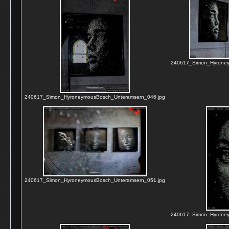
240617_Simon_Hyroney
240617_Simon_HyroneymousBosch_Unteramsern_046.jpg
240617_Simon_HyroneymousBosch_Unteramsern_051.jpg
240617_Simon_Hyroney