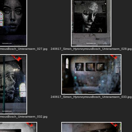
mousBosch_Unteramsern_027.jpg
240617_Simon_HyroneymousBosch_Unteramsern_028.jpg
240617_Simon_HyroneymousBosch_Unteramsern_033.jpg
mousBosch_Unteramsern_032.jpg