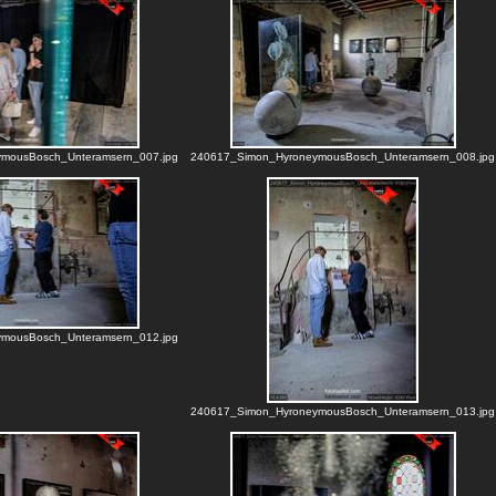
mousBosch_Unteramsern_007.jpg
240617_Simon_HyroneymousBosch_Unteramsern_008.jpg
mousBosch_Unteramsern_012.jpg
240617_Simon_HyroneymousBosch_Unteramsern_013.jpg