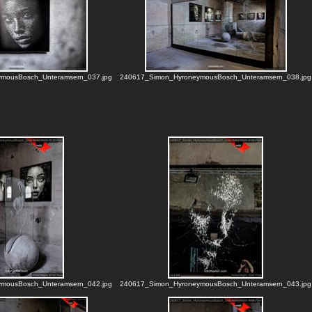
mousBosch_Unteramsern_037.jpg
240617_Simon_HyroneymousBosch_Unteramsern_038.jpg
mousBosch_Unteramsern_042.jpg
240617_Simon_HyroneymousBosch_Unteramsern_043.jpg