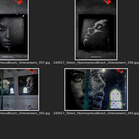
mousBosch_Unteramsern_057.jpg
240617_Simon_HyroneymousBosch_Unteramsern_058.jpg
mousBosch_Unteramsern_062.jpg
240617_Simon_HyroneymousBosch_Unteramsern_063.jpg