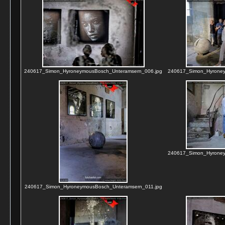
240617_Simon_HyroneymousBosch_Unteramsern_006.jpg
240617_Simon_Hyroney
240617_Simon_Hyroney
240617_Simon_HyroneymousBosch_Unteramsern_011.jpg