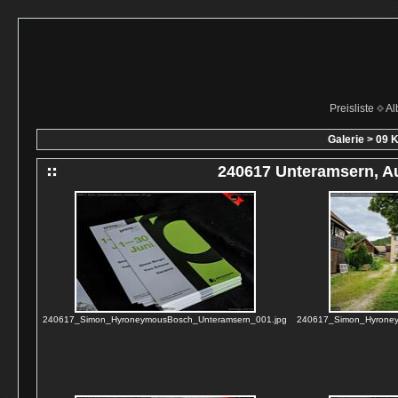
Preisliste
Al
Galerie
>
09 K
240617 Unteramsern, A
240617_Simon_HyroneymousBosch_Unteramsern_001.jpg
240617_Simon_Hyroney