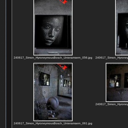
240617_Simon_HyroneymousBosch_Unteramsern_056.jpg
240617_Simon_Hyroney
240617_Simon_Hyroney
240617_Simon_HyroneymousBosch_Unteramsern_061.jpg