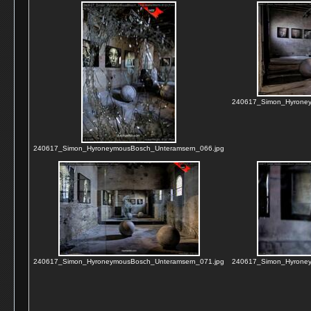
240617_Simon_Hyroney
240617_Simon_HyroneymousBosch_Unteramsern_066.jpg
240617_Simon_HyroneymousBosch_Unteramsern_071.jpg
240617_Simon_Hyroney