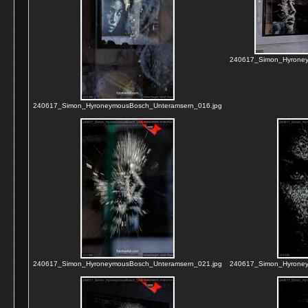
240617_Simon_Hyroney
240617_Simon_HyroneymousBosch_Unteramsern_016.jpg
240617_Simon_HyroneymousBosch_Unteramsern_021.jpg
240617_Simon_Hyroney