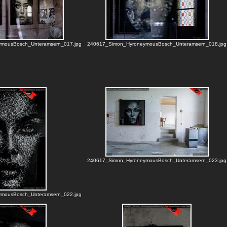
mousBosch_Unteramsern_017.jpg
240617_Simon_HyroneymousBosch_Unteramsern_018.jpg
240617_Simon_HyroneymousBosch_Unteramsern_023.jpg
mousBosch_Unteramsern_022.jpg