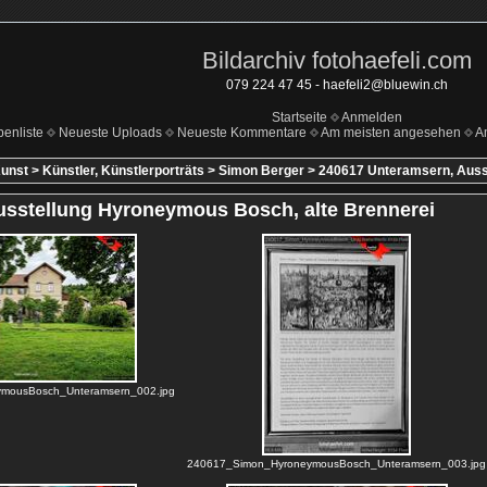
Bildarchiv fotohaefeli.com
079 224 47 45 - haefeli2@bluewin.ch
Startseite
Anmelden
benliste
Neueste Uploads
Neueste Kommentare
Am meisten angesehen
A
unst
>
Künstler, Künstlerporträts
>
Simon Berger
>
240617 Unteramsern, Auss
usstellung Hyroneymous Bosch, alte Brennerei
mousBosch_Unteramsern_002.jpg
240617_Simon_HyroneymousBosch_Unteramsern_003.jpg