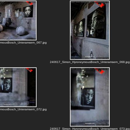
mousBosch_Unteramsern_067.jpg
240617_Simon_HyroneymousBosch_Unteramsern_068.jpg
mousBosch_Unteramsern_072.jpg
240617_Simon_HyroneymousBosch_Unteramsern_073.jpg