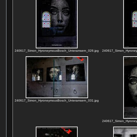
240617_Simon_HyroneymousBosch_Unteramsern_026.jpg
240617_Simon_Hyroney
240617_Simon_HyroneymousBosch_Unteramsern_031.jpg
240617_Simon_Hyroney