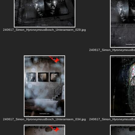
240617_Simon_HyroneymousBosch_Unteramsern_029.jpg
240617_Simon_HyroneymousBos
240617_Simon_HyroneymousBosch_Unteramsern_034.jpg
240617_Simon_HyroneymousBos