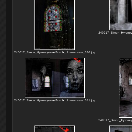
240617_Simon_Hyroney
240617_Simon_HyroneymousBosch_Unteramsern_036.jpg
240617_Simon_HyroneymousBosch_Unteramsern_041.jpg
240617_Simon_Hyroney