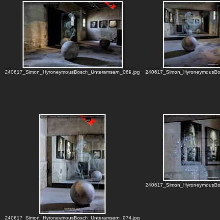
240617_Simon_HyroneymousBosch_Unteramsern_069.jpg
240617_Simon_HyroneymousBos
240617_Simon_HyroneymousBos
240617_Simon_HyroneymousBosch_Unteramsern_074.jpg