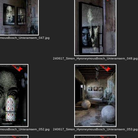
mousBosch_Unteramsern_047.jpg
240617_Simon_HyroneymousBosch_Unteramsern_048.jpg
mousBosch_Unteramsern_052.jpg
240617_Simon_HyroneymousBosch_Unteramsern_053.jpg