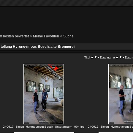
m besten bewertet
Meine Favoriten
Suche
tellung Hyroneymous Bosch, alte Brennerei
•
•
Titel
Dateiname
Datu
240617_Simon_HyroneymousBosch_Unteramsern_004.jpg
240617_Simon_HyroneymousBos