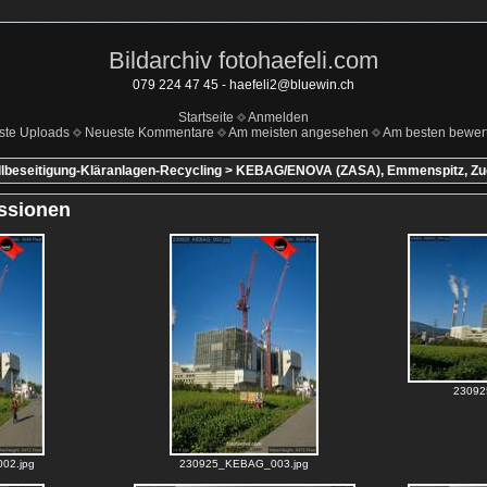
Bildarchiv fotohaefeli.com
079 224 47 45 - haefeli2@bluewin.ch
Startseite
Anmelden
ste Uploads
Neueste Kommentare
Am meisten angesehen
Am besten bewert
llbeseitigung-Kläranlagen-Recycling
>
KEBAG/ENOVA (ZASA), Emmenspitz, Zu
ssionen
23092
02.jpg
230925_KEBAG_003.jpg