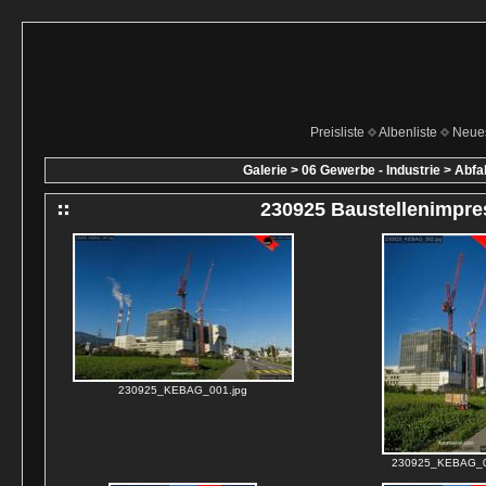
Preisliste
Albenliste
Neue
Galerie
>
06 Gewerbe - Industrie
>
Abfa
230925 Baustellenimpre
230925_KEBAG_001.jpg
230925_KEBAG_0