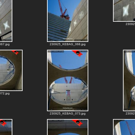
23092
67.jpg
230925_KEBAG_068.jpg
72.jpg
230925_KEBAG_073.jpg
23092