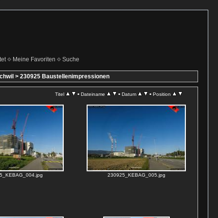
et
Meine Favoriten
Suche
chwil
>
230925 Baustellenimpressionen
•
•
•
Titel
Dateiname
Datum
Position
5_KEBAG_004.jpg
230925_KEBAG_005.jpg