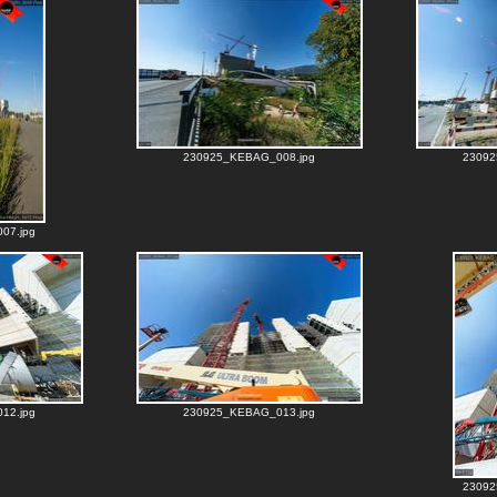
230925_KEBAG_008.jpg
23092
07.jpg
12.jpg
230925_KEBAG_013.jpg
23092