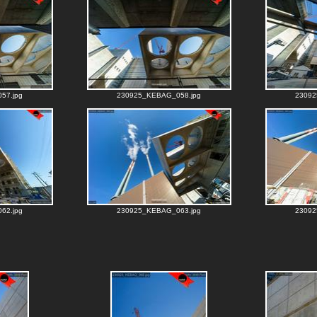
57.jpg
230925_KEBAG_058.jpg
23092
62.jpg
230925_KEBAG_063.jpg
23092