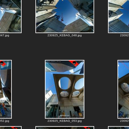
47.jpg
230925_KEBAG_048.jpg
23092
52.jpg
230925_KEBAG_053.jpg
23092