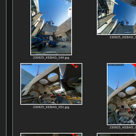
230925_KEBAG_0
230925_KEBAG_046.jpg
230925_KEBAG_051.jpg
230925_KEBAG_0