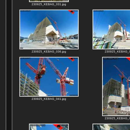
230925_KEBAG_031.jpg
230925_KEBAG_036.jpg
230925_KEBAG_0
230925_KEBAG_041.jpg
230925_KEBAG_0