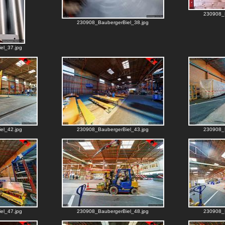
230908_B
230908_BaubergerBiel_38.jpg
el_37.jpg
el_42.jpg
230908_BaubergerBiel_43.jpg
230908_B
el_47.jpg
230908_BaubergerBiel_48.jpg
230908_B