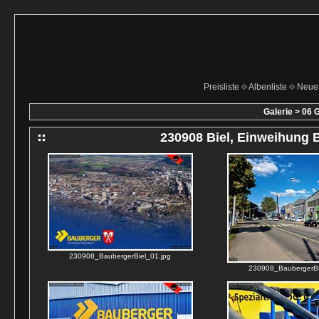
Preisliste
Albenliste
Neue
Galerie
>
06 G
230908 Biel, Einweihung 
230908_BaubergerBiel_01.jpg
230908_BaubergerBi