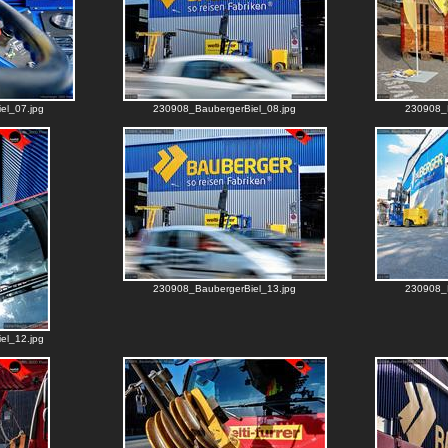
el_07.jpg
230908_BaubergerBiel_08.jpg
230908_B
230908_BaubergerBiel_13.jpg
230908_B
el_12.jpg