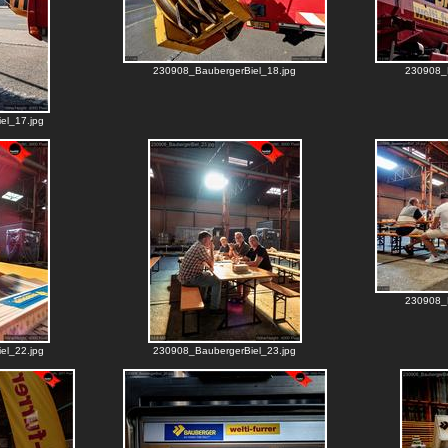
230908_BaubergerBiel_18.jpg
230908_B
el_17.jpg
230908_B
el_22.jpg
230908_BaubergerBiel_23.jpg