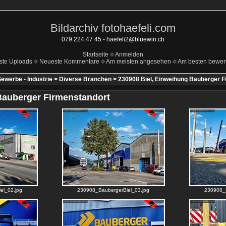
Bildarchiv fotohaefeli.com
079 224 47 45 - haefeli2@bluewin.ch
Startseite
Anmelden
ste Uploads
Neueste Kommentare
Am meisten angesehen
Am besten bewert
ewerbe - Industrie
>
Diverse Branchen
>
230908 Biel, Einweihung Bauberger F
Bauberger Firmenstandort
el_02.jpg
230908_BaubergerBiel_03.jpg
230908_B