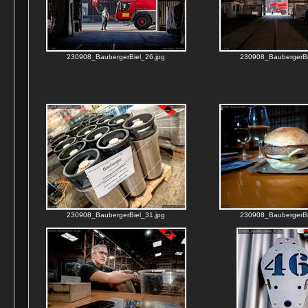
230908_BaubergerBiel_26.jpg
230908_BaubergerBi
230908_BaubergerBiel_31.jpg
230908_BaubergerBi