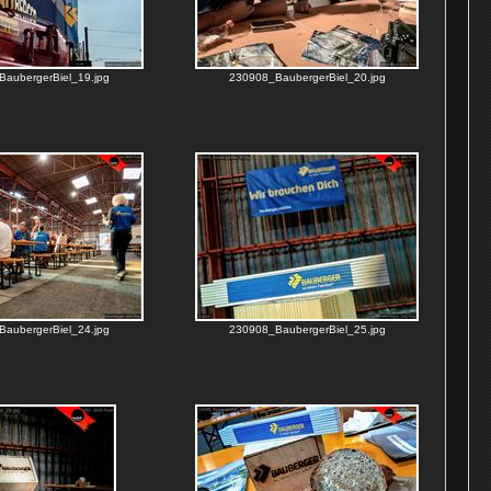
aubergerBiel_19.jpg
230908_BaubergerBiel_20.jpg
aubergerBiel_24.jpg
230908_BaubergerBiel_25.jpg