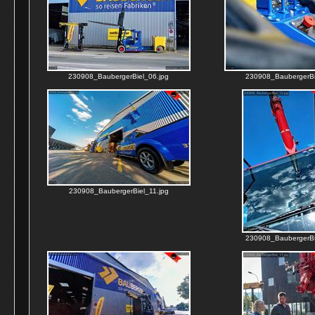
230908_BaubergerBiel_06.jpg
230908_BaubergerBi
230908_BaubergerBiel_11.jpg
230908_BaubergerBi