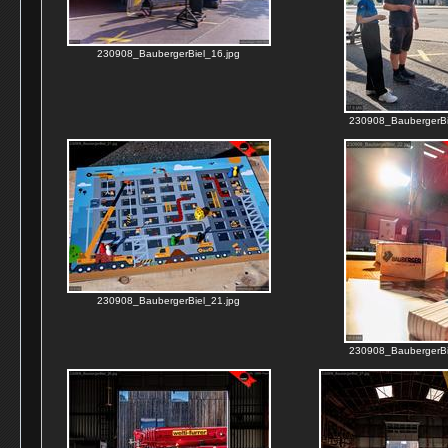
230908_BaubergerBiel_16.jpg
230908_BaubergerBi
230908_BaubergerBiel_21.jpg
230908_BaubergerBi