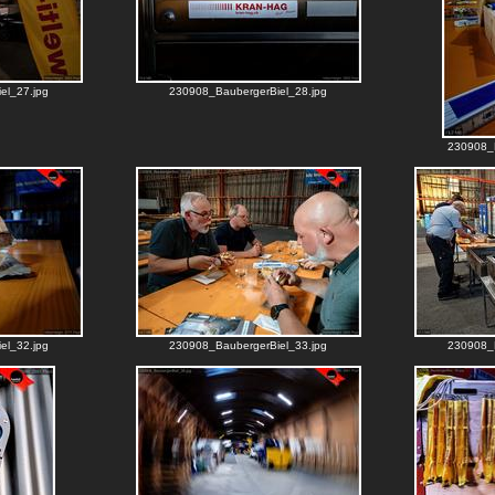
el_27.jpg
230908_BaubergerBiel_28.jpg
230908_B
el_32.jpg
230908_BaubergerBiel_33.jpg
230908_B