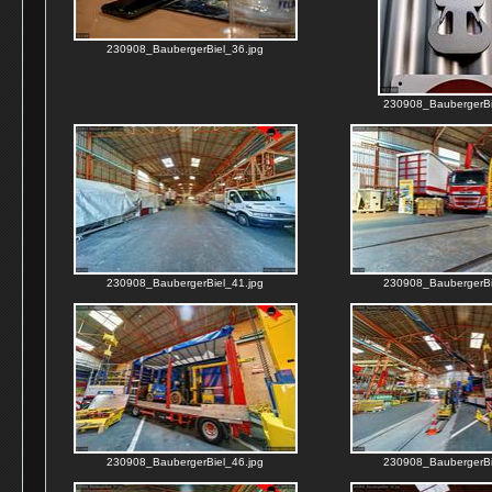
230908_BaubergerBiel_36.jpg
230908_BaubergerBi
230908_BaubergerBiel_41.jpg
230908_BaubergerBi
230908_BaubergerBiel_46.jpg
230908_BaubergerBi