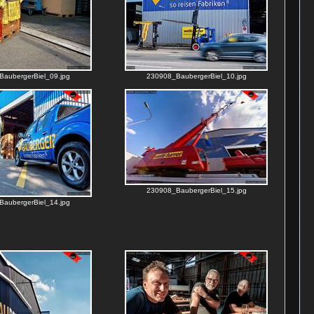
aubergerBiel_09.jpg
230908_BaubergerBiel_10.jpg
230908_BaubergerBiel_15.jpg
aubergerBiel_14.jpg