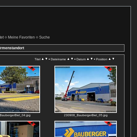
et
Meine Favoriten
Suche
irmenstandort
•
•
•
Titel
Dateiname
Datum
Position
aubergerBiel_04.jpg
230908_BaubergerBiel_05.jpg