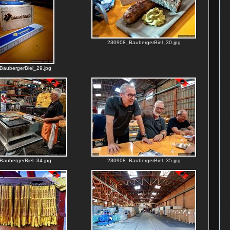
230908_BaubergerBiel_30.jpg
aubergerBiel_29.jpg
aubergerBiel_34.jpg
230908_BaubergerBiel_35.jpg