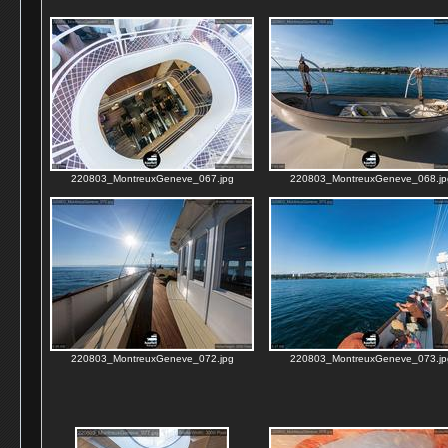
220803_MontreuxGeneve_067.jpg
220803_MontreuxGeneve_068.jp
220803_MontreuxGeneve_072.jpg
220803_MontreuxGeneve_073.jp