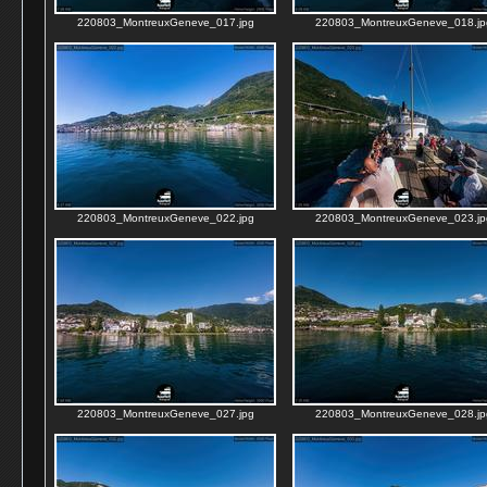
220803_MontreuxGeneve_017.jpg
220803_MontreuxGeneve_018.jp
220803_MontreuxGeneve_022.jpg
220803_MontreuxGeneve_023.jp
220803_MontreuxGeneve_027.jpg
220803_MontreuxGeneve_028.jp