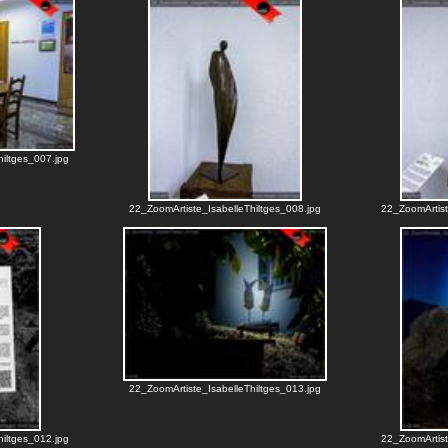
iltges_007.jpg
22_ZoomArtiste_IsabelleThiltges_008.jpg
22_ZoomArtist
22_ZoomArtiste_IsabelleThiltges_013.jpg
iltges_012.jpg
22_ZoomArtist