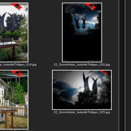
e_IsabelleThiltges_019.jpg
22_ZoomArtiste_IsabelleThiltges_020.jpg
22_ZoomArtiste_IsabelleThiltges_025.jpg