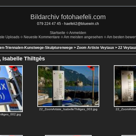
Bildarchiv fotohaefeli.com
079 224 47 45 - haefeli2@bluewin.ch
Startseite
Anmelden
ste Uploads
Neueste Kommentare
Am meisten angesehen
Am besten bewert
len-Triennalen-Kunstwege-Skulpturenwege
>
Zoom Artiste Veytaux
>
22 Veytaux
 Isabelle Thiltgès
22_ZoomArtiste_IsabelleThiltges_003.jpg
22_ZoomArtist
iltges_002.jpg