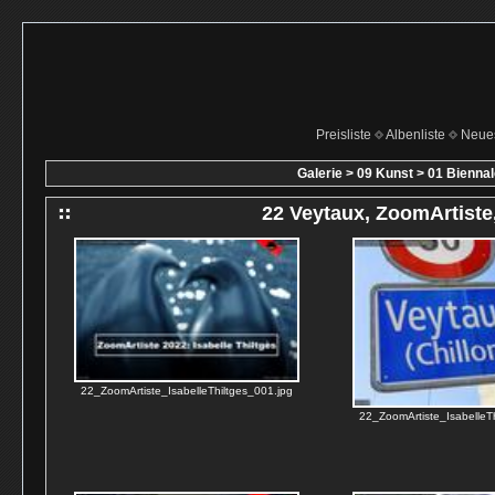
Preisliste
Albenliste
Neue
Galerie
>
09 Kunst
>
01 Bienna
22 Veytaux, ZoomArtiste,
22_ZoomArtiste_IsabelleThiltges_001.jpg
22_ZoomArtiste_IsabelleTh