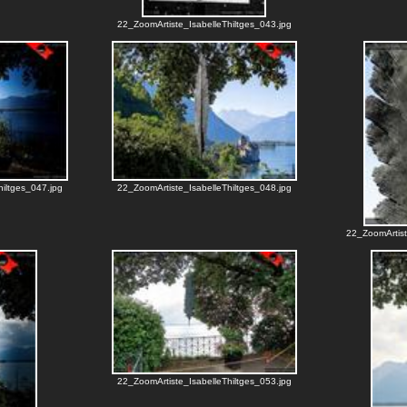
22_ZoomArtiste_IsabelleThiltges_043.jpg
iltges_047.jpg
22_ZoomArtiste_IsabelleThiltges_048.jpg
22_ZoomArtist
22_ZoomArtiste_IsabelleThiltges_053.jpg