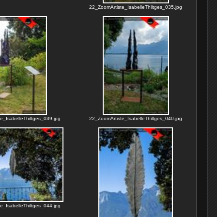
22_ZoomArtiste_IsabelleThiltges_035.jpg
e_IsabelleThiltges_039.jpg
22_ZoomArtiste_IsabelleThiltges_040.jpg
e_IsabelleThiltges_044.jpg