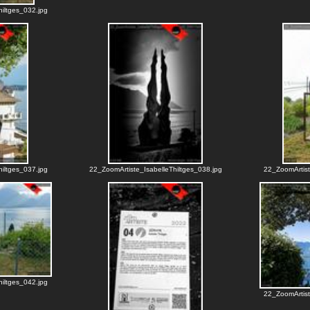
iltges_032.jpg
iltges_037.jpg
22_ZoomArtiste_IsabelleThiltges_038.jpg
22_ZoomArtist
iltges_042.jpg
22_ZoomArtist