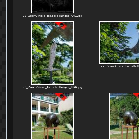
22_ZoomArtiste_IsabelleThiltges_061.jpg
22_ZoomArtiste_IsabelleTh
22_ZoomArtiste_IsabelleThiltges_066.jpg