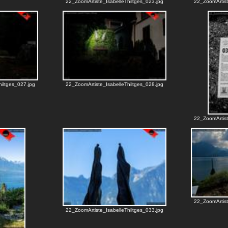
22_ZoomArtiste_IsabelleThiltges_023.jpg
22_ZoomArtist
iltges_027.jpg
22_ZoomArtiste_IsabelleThiltges_028.jpg
22_ZoomArtist
22_ZoomArtist
22_ZoomArtiste_IsabelleThiltges_033.jpg