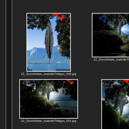
22_ZoomArtiste_IsabelleTh
22_ZoomArtiste_IsabelleThiltges_046.jpg
22_ZoomArtiste_IsabelleThiltges_051.jpg