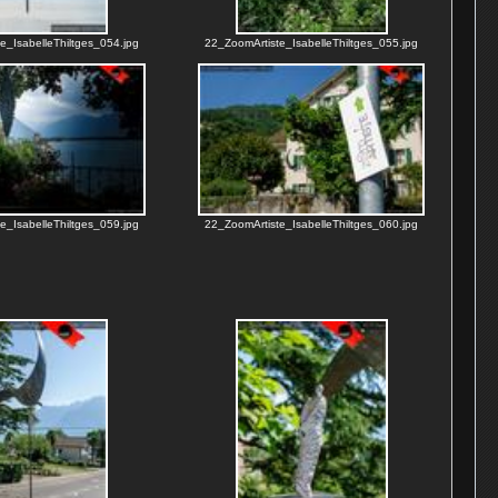
e_IsabelleThiltges_054.jpg
22_ZoomArtiste_IsabelleThiltges_055.jpg
e_IsabelleThiltges_059.jpg
22_ZoomArtiste_IsabelleThiltges_060.jpg