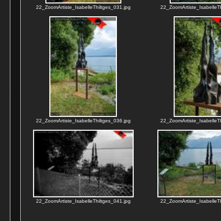
22_ZoomArtiste_IsabelleThiltges_031.jpg
22_ZoomArtiste_IsabelleTh
22_ZoomArtiste_IsabelleThiltges_036.jpg
22_ZoomArtiste_IsabelleTh
22_ZoomArtiste_IsabelleThiltges_041.jpg
22_ZoomArtiste_IsabelleTh