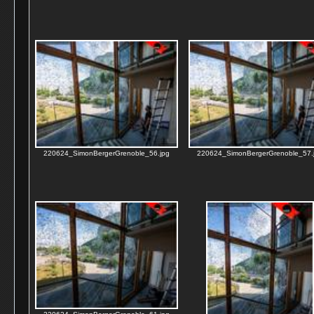
220624_SimonBergerGrenoble_56.jpg
220624_SimonBergerGrenoble_57.