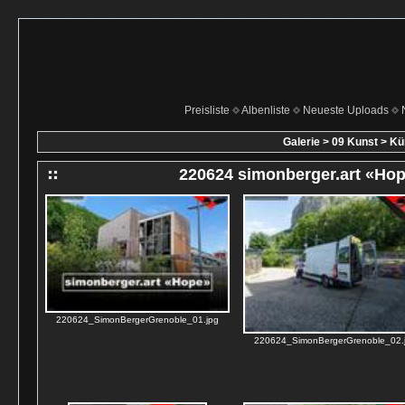
Preisliste
Albenliste
Neueste Uploads
Galerie
>
09 Kunst
>
Kün
220624 simonberger.art «Ho
220624_SimonBergerGrenoble_01.jpg
220624_SimonBergerGrenoble_02.