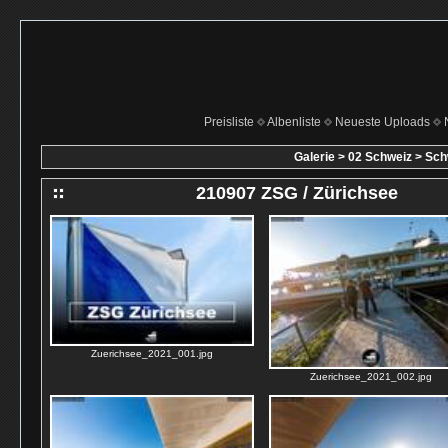
Preisliste
Albenliste
Neueste Uploads
Galerie
>
02 Schweiz
>
Schw
210907 ZSG / Zürichsee
Zuerichsee_2021_001.jpg
Zuerichsee_2021_002.jpg