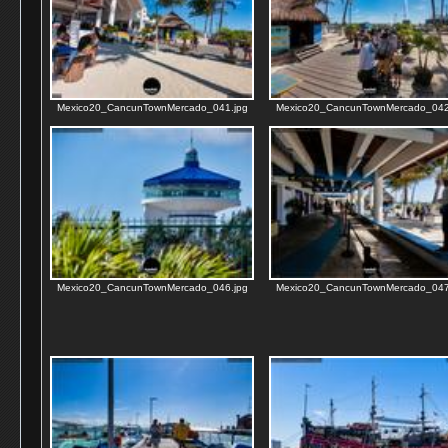
Mexico20_CancunTownMercado_041.jpg
Mexico20_CancunTownMercado_042
Mexico20_CancunTownMercado_046.jpg
Mexico20_CancunTownMercado_047