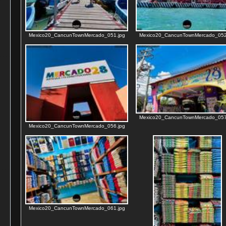
Mexico20_CancunTownMercado_051.jpg
Mexico20_CancunTownMercado_052
Mexico20_CancunTownMercado_057
Mexico20_CancunTownMercado_056.jpg
Mexico20_CancunTownMercado_061.jpg