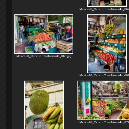
Mexico20_CancunTownMercado_062
Mexico20_CancunTownMercado_066.jpg
Mexico20_CancunTownMercado_067
Mexico20_CancunTownMercado_072