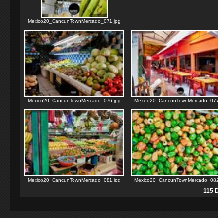
Mexico20_CancunTownMercado_071.jpg
Mexico20_CancunTownMercado_076.jpg
Mexico20_CancunTownMercado_077
Mexico20_CancunTownMercado_081.jpg
Mexico20_CancunTownMercado_082
115 D