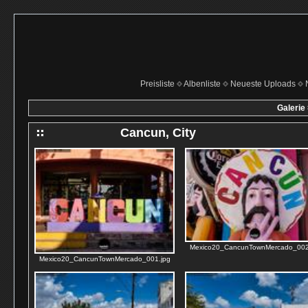
Preisliste
Albenliste
Neueste Uploads
Galerie
Cancun, City
Mexico20_CancunTownMercado_002
Mexico20_CancunTownMercado_001.jpg