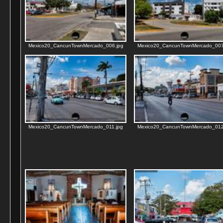
Mexico20_CancunTownMercado_006.jpg
Mexico20_CancunTownMercado_007
Mexico20_CancunTownMercado_011.jpg
Mexico20_CancunTownMercado_012