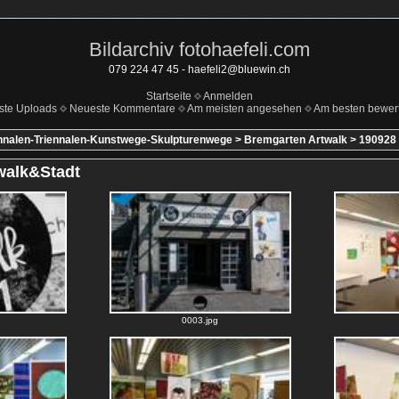
Bildarchiv fotohaefeli.com
079 224 47 45 - haefeli2@bluewin.ch
Startseite
Anmelden
ste Uploads
Neueste Kommentare
Am meisten angesehen
Am besten bewert
nnalen-Triennalen-Kunstwege-Skulpturenwege
>
Bremgarten Artwalk
>
190928 
walk&Stadt
0003.jpg