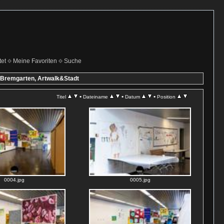
et
Meine Favoriten
Suche
Bremgarten, Artwalk&Stadt
•
•
•
Titel
Dateiname
Datum
Position
0004.jpg
0005.jpg