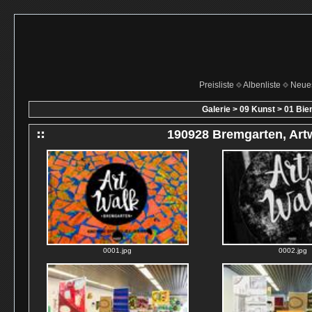
Preisliste
Albenliste
Neue
Galerie
>
09 Kunst
>
01 Bie
190928 Bremgarten, Art
0001.jpg
0002.jpg