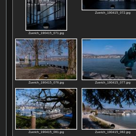
Zuerich_190415_072.jpg
Zuerich_190415_071.jpg
Zuerich_190415_076.jpg
Zuerich_190415_077.jpg
Zuerich_190415_081.jpg
Zuerich_190415_082.jpg