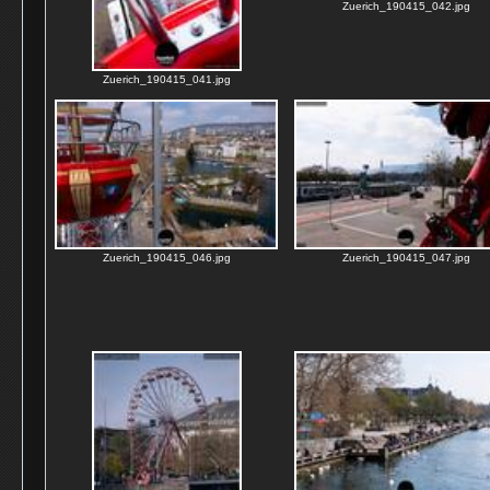
Zuerich_190415_042.jpg
Zuerich_190415_041.jpg
Zuerich_190415_046.jpg
Zuerich_190415_047.jpg