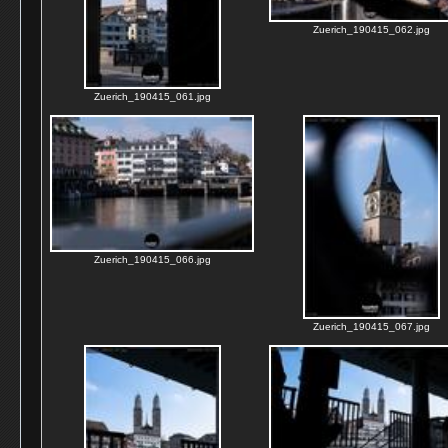
Zuerich_190415_062.jpg
Zuerich_190415_061.jpg
Zuerich_190415_066.jpg
Zuerich_190415_067.jpg