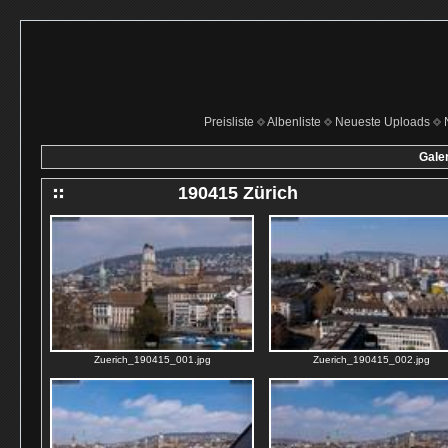
Preisliste
Albenliste
Neueste Uploads
Galer
190415 Zürich
Zuerich_190415_001.jpg
Zuerich_190415_002.jpg