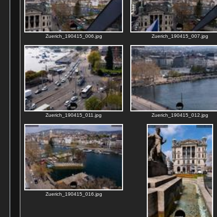
Zuerich_190415_006.jpg
Zuerich_190415_007.jpg
Zuerich_190415_011.jpg
Zuerich_190415_012.jpg
Zuerich_190415_016.jpg