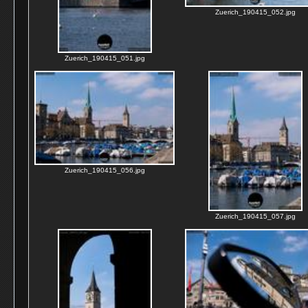
Zuerich_190415_052.jpg
Zuerich_190415_051.jpg
Zuerich_190415_056.jpg
Zuerich_190415_057.jpg