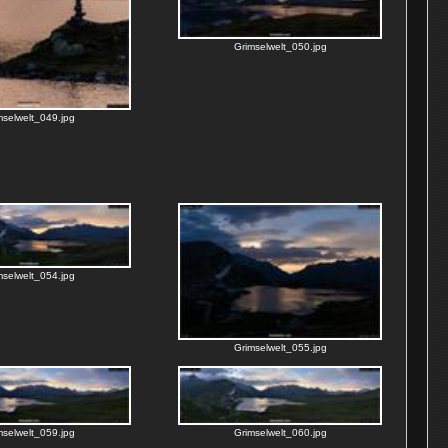
Grimselwelt_050.jpg
mselwelt_049.jpg
mselwelt_054.jpg
Grimselwelt_055.jpg
mselwelt_059.jpg
Grimselwelt_060.jpg