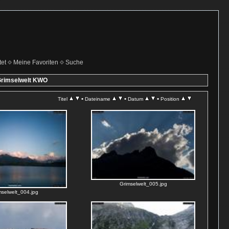
et
Meine Favoriten
Suche
Grimselwelt KWO
•
•
•
Titel
Dateiname
Datum
Position
Grimselwelt_005.jpg
mselwelt_004.jpg