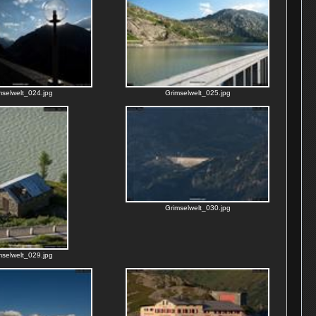
mselwelt_024.jpg
Grimselwelt_025.jpg
Grimselwelt_030.jpg
mselwelt_029.jpg