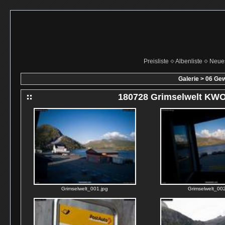
Preisliste
Albenliste
Neue
Galerie
>
06 Gew
180728 Grimselwelt KW
Grimselwelt_001.jpg
Grimselwelt_002