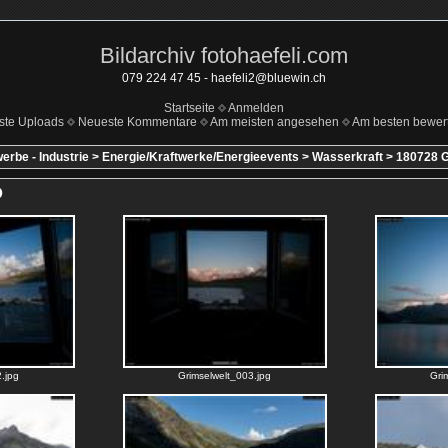
Bildarchiv fotohaefeli.com
079 224 47 45 - haefeli2@bluewin.ch
Startseite
Anmelden
ste Uploads
Neueste Kommentare
Am meisten angesehen
Am besten bewert
erbe - Industrie
>
Energie/Kraftwerke/Energieevents
>
Wasserkraft
>
180728 
O
.jpg
Grimselwelt_003.jpg
Gri