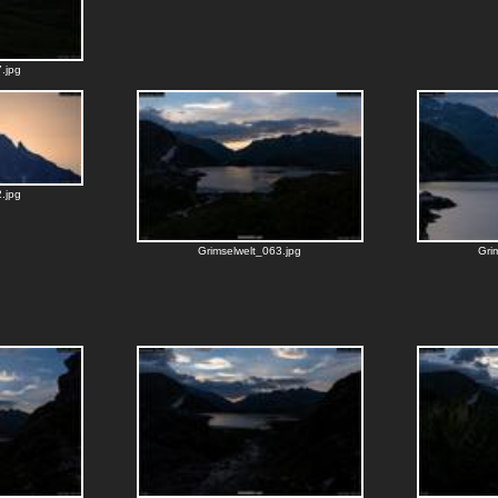
.jpg
.jpg
Grimselwelt_063.jpg
Gri