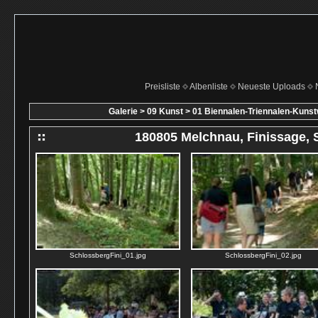
Preisliste
Albenliste
Neueste Uploads
Galerie
>
09 Kunst
>
01 Biennalen-Triennalen-Kuns
180805 Melchnau, Finissage, 
SchlossbergFini_01.jpg
SchlossbergFini_02.jpg