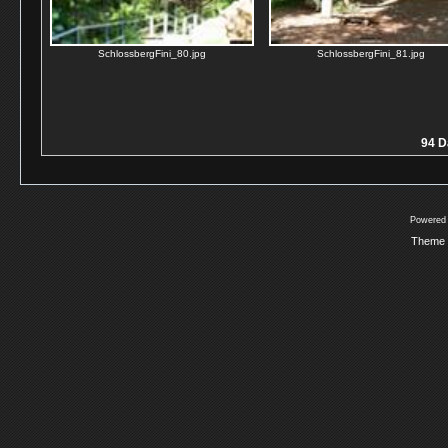
SchlossbergFini_80.jpg
SchlossbergFini_81.jpg
94 D
Powered
Theme 