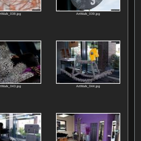
rtWalk_038.jpg
ArtWalk_039.jpg
rtWalk_043.jpg
ArtWalk_044.jpg