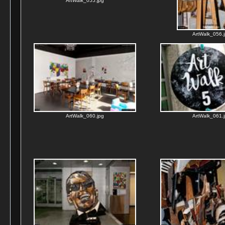
ArtWalk_055.jpg
ArtWalk_056.
ArtWalk_060.jpg
ArtWalk_061.