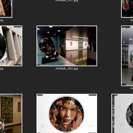
ArtWalk_057.jpg
jpg
A
jpg
ArtWalk_062.jpg
A