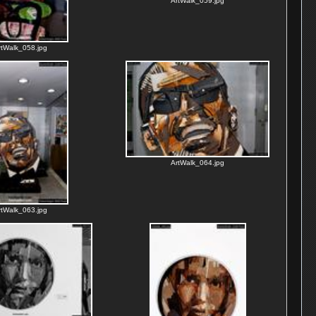
ArtWalk_059.jpg
rtWalk_058.jpg
ArtWalk_064.jpg
rtWalk_063.jpg