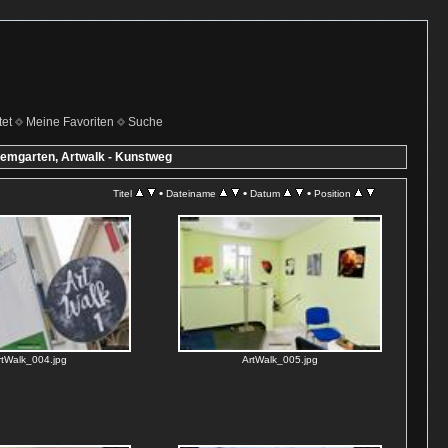
et
Meine Favoriten
Suche
emgarten, Artwalk - Kunstweg
•
•
•
Titel
Dateiname
Datum
Position
rtWalk_004.jpg
ArtWalk_005.jpg