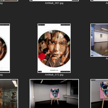
jpg
ArtWalk_067.jpg
A
A
jpg
ArtWalk_072.jpg