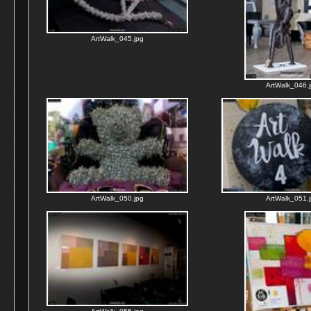
ArtWalk_045.jpg
ArtWalk_046.
ArtWalk_050.jpg
ArtWalk_051.