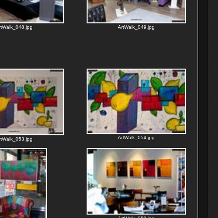
rtWalk_048.jpg
ArtWalk_049.jpg
ArtWalk_054.jpg
rtWalk_053.jpg