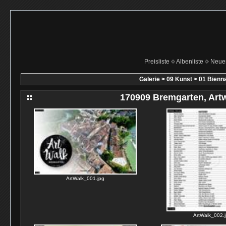
Preisliste
Albenliste
Neue
Galerie
>
09 Kunst
>
01 Bienn
170909 Bremgarten, Art
ArtWalk_001.jpg
ArtWalk_002.