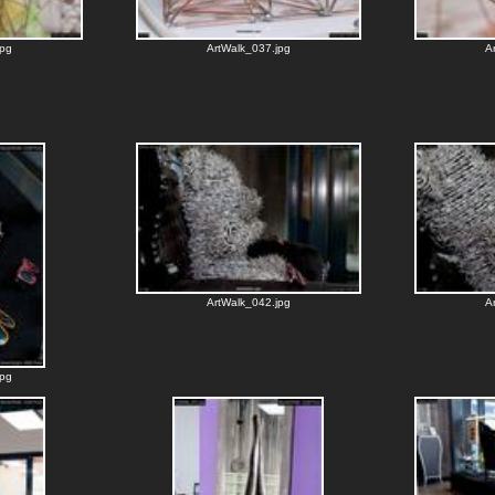
jpg
ArtWalk_037.jpg
A
ArtWalk_042.jpg
A
jpg