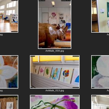
jpg
A
ArtWalk_008.jpg
jpg
ArtWalk_013.jpg
A