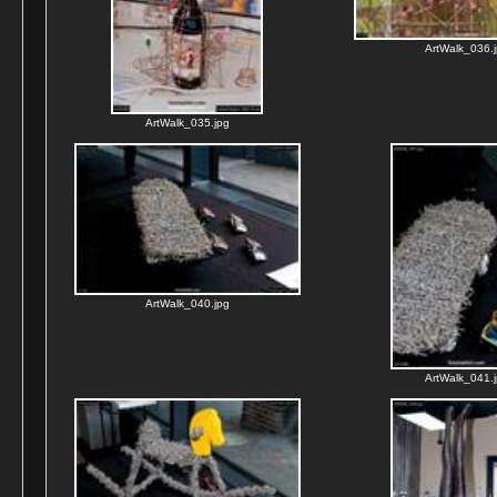
ArtWalk_036.
ArtWalk_035.jpg
ArtWalk_040.jpg
ArtWalk_041.