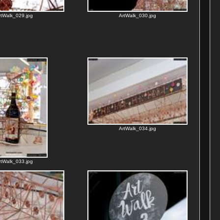
rtWalk_029.jpg
ArtWalk_030.jpg
ArtWalk_034.jpg
rtWalk_033.jpg