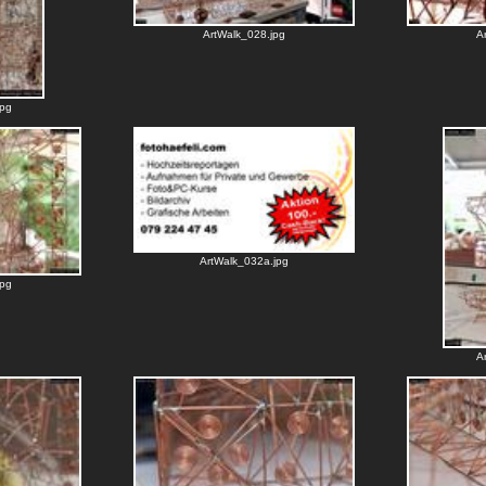
ArtWalk_028.jpg
A
jpg
ArtWalk_032a.jpg
jpg
A