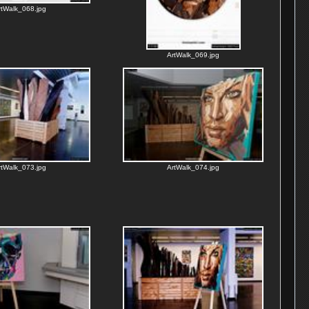
rtWalk_068.jpg
ArtWalk_069.jpg
rtWalk_073.jpg
ArtWalk_074.jpg