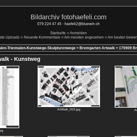
Bildarchiv fotohaefeli.com
079 224 47 45 - haefeli2@bluewin.ch
Startseite
Anmelden
ste Uploads
Neueste Kommentare
Am meisten angesehen
Am besten bewert
alen-Triennalen-Kunstwege-Skulpturenwege
>
Bremgarten Artwalk
>
170909 Br
walk - Kunstweg
ArtWalk_003.jpg
A
jpg