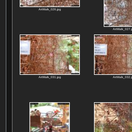
ArtWalk_026.jpg
ArtWalk_027.
ArtWalk_031.jpg
ArtWalk_032.