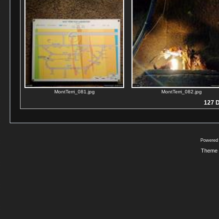
MontTerri_081.jpg
MontTerri_082.jpg
127 D
Powered
Theme 