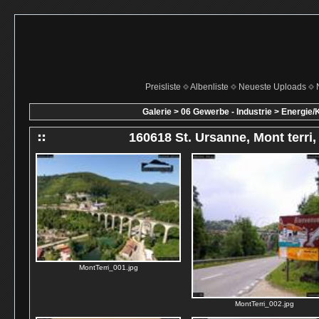
Preisliste
Albenliste
Neueste Uploads
Galerie
>
06 Gewerbe - Industrie
>
Energie/
160618 St. Ursanne, Mont terri,
MontTerri_001.jpg
MontTerri_002.jpg