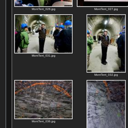
MontTerri_026.jpg
MontTerri_027.jpg
MontTerri_031.jpg
MontTerri_032.jpg
MontTerri_036.jpg