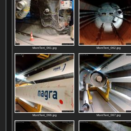
MontTerri_061.jpg
MontTerri_062.jpg
MontTerri_066.jpg
MontTerri_067.jpg