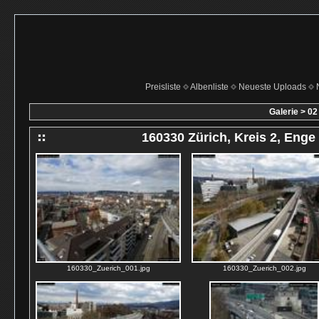
Preisliste
Albenliste
Neueste Uploads
Galerie
>
02
160330 Zürich, Kreis 2, Enge
160330_Zuerich_001.jpg
160330_Zuerich_002.jpg