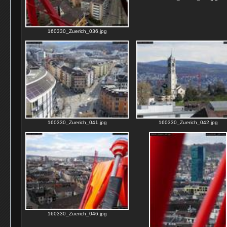
160330_Zuerich_036.jpg
160330_Zuerich_041.jpg
160330_Zuerich_042.jpg
160330_Zuerich_046.jpg