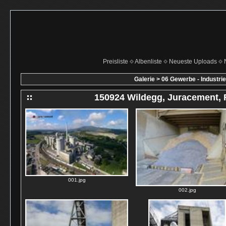
Preisliste
Albenliste
Neueste Uploads
Galerie
>
06 Gewerbe - Industrie
150924 Wildegg, Juracement, 
001.jpg
002.jpg