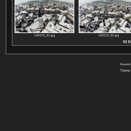
130215_81.jpg
130215_82.jpg
92 D
Powered
Theme 