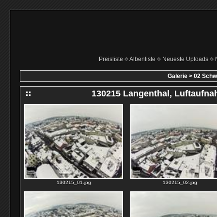
Preisliste
Albenliste
Neueste Uploads
Galerie
>
02 Schw
130215 Langenthal, Luftaufn
130215_01.jpg
130215_02.jpg