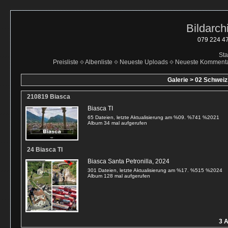
Bildarch
079 224 47
Sta
Preisliste
Albenliste
Neueste Uploads
Neueste Komment
Galerie
>
02 Schweiz
210819 Biasca
Biasca TI
65 Dateien, letzte Aktualisierung am %09. %741 %2021
Album 34 mal aufgerufen
24 Biasca TI
Biasca Santa Petronilla, 2024
301 Dateien, letzte Aktualisierung am %17. %515 %2024
Album 128 mal aufgerufen
3 A