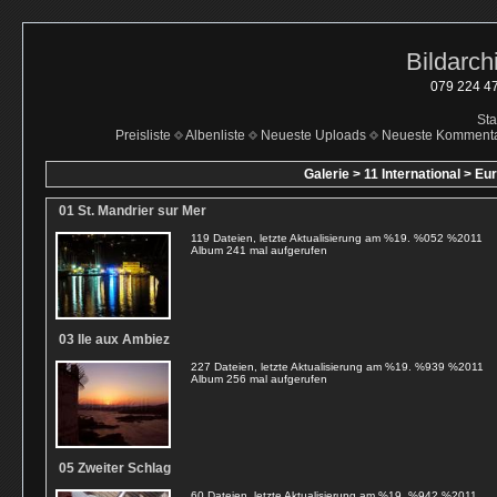
Bildarch
079 224 47
Sta
Preisliste
Albenliste
Neueste Uploads
Neueste Komment
Galerie
>
11 International
>
Eu
01 St. Mandrier sur Mer
119 Dateien, letzte Aktualisierung am %19. %052 %2011
Album 241 mal aufgerufen
03 Ile aux Ambiez
227 Dateien, letzte Aktualisierung am %19. %939 %2011
Album 256 mal aufgerufen
05 Zweiter Schlag
60 Dateien, letzte Aktualisierung am %19. %942 %2011