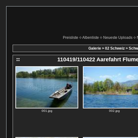
Preisliste
Albenliste
Neueste Uploads
Galerie
>
02 Schweiz
>
Schwe
110419/110422 Aarefahrt Flum
001.jpg
002.jpg