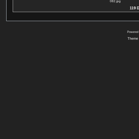
082.jpg
119 D
Powered
Theme 