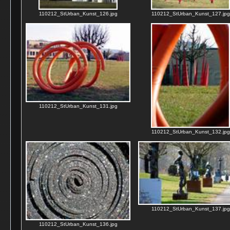
110212_StUrban_Kunst_126.jpg
110212_StUrban_Kunst_127.jpg
110212_StUrban_Kunst_131.jpg
110212_StUrban_Kunst_132.jpg
110212_StUrban_Kunst_137.jpg
110212_StUrban_Kunst_136.jpg