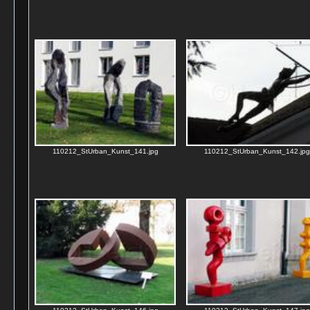
110212_StUrban_Kunst_141.jpg
110212_StUrban_Kunst_142.jpg