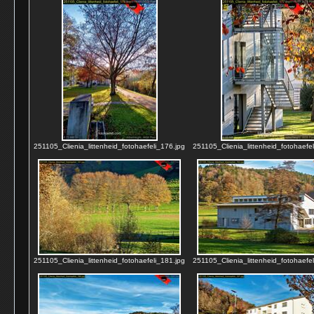
251105_Clienia_littenheid_fotohaefeli_176.jpg
251105_Clienia_littenheid_fotohaefel
251105_Clienia_littenheid_fotohaefeli_181.jpg
251105_Clienia_littenheid_fotohaefel