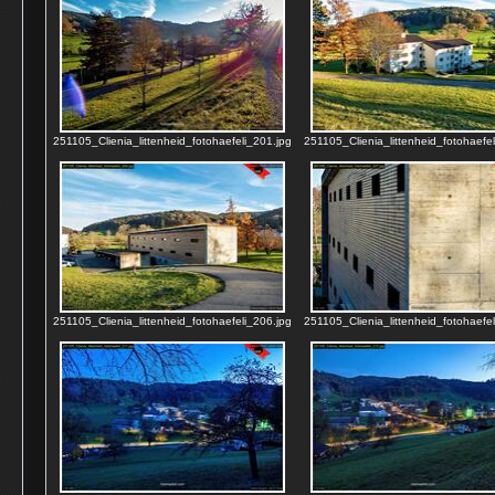
251105_Clienia_littenheid_fotohaefeli_201.jpg
251105_Clienia_littenheid_fotohaefel
251105_Clienia_littenheid_fotohaefeli_206.jpg
251105_Clienia_littenheid_fotohaefel