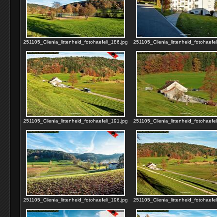
251105_Clienia_littenheid_fotohaefeli_186.jpg
251105_Clienia_littenheid_fotohaefel
251105_Clienia_littenheid_fotohaefeli_191.jpg
251105_Clienia_littenheid_fotohaefel
251105_Clienia_littenheid_fotohaefeli_196.jpg
251105_Clienia_littenheid_fotohaefel