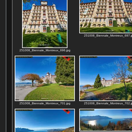
251008_Biennale_Montreux_697.j
251008_Biennale_Montreux_696.jpg
251008_Biennale_Montreux_701.jpg
251008_Biennale_Montreux_702.j