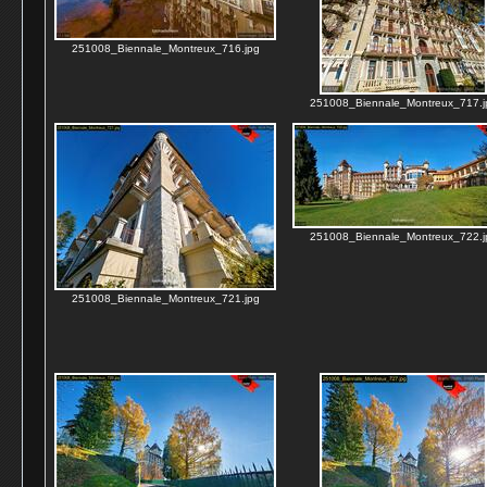
251008_Biennale_Montreux_716.jpg
251008_Biennale_Montreux_717.j
251008_Biennale_Montreux_722.j
251008_Biennale_Montreux_721.jpg