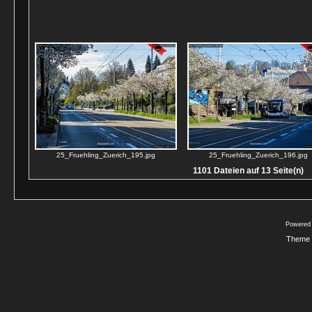
25_Fruehling_Zuerich_195.jpg
25_Fruehling_Zuerich_196.jpg
1101 Dateien auf 13 Seite(n)
Powered
Theme 