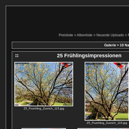
Preisliste
Albenliste
Neueste Uploads
Galerie
>
10 Na
25 Frühlingsimpressionen
25_Fruehling_Zuerich_115.jpg
25_Fruehling_Zuerich_116.jpg