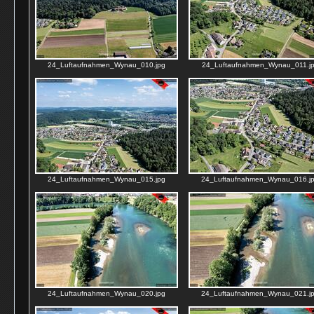
24_Luftaufnahmen_Wynau_010.jpg
24_Luftaufnahmen_Wynau_011.j
24_Luftaufnahmen_Wynau_015.jpg
24_Luftaufnahmen_Wynau_016.j
24_Luftaufnahmen_Wynau_020.jpg
24_Luftaufnahmen_Wynau_021.j