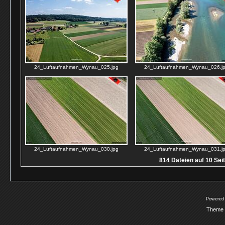
24_Luftaufnahmen_Wynau_025.jpg
24_Luftaufnahmen_Wynau_026.j
24_Luftaufnahmen_Wynau_030.jpg
24_Luftaufnahmen_Wynau_031.j
814 Dateien auf 10 Seit
Powered
Theme 