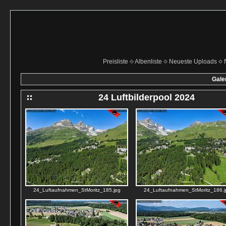
Preisliste
Albenliste
Neueste Uploads
Gale
24 Luftbilderpool 2024
24_Luftaufnahmen_StMoritz_185.jpg
24_Luftaufnahmen_StMoritz_186.j