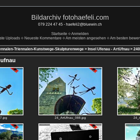
Bildarchiv fotohaefeli.com
079 224 47 45 - haefeli2@bluewin.ch
Startseite
Anmelden
ste Uploads
Neueste Kommentare
Am meisten angesehen
Am besten bewert
ennalen-Triennalen-Kunstwege-Skulpturenwege
>
Insel Ufenau - ArtUfnau
>
240
 ufnau
7.jpg
24_ArtUfnau_088.jpg
24_A