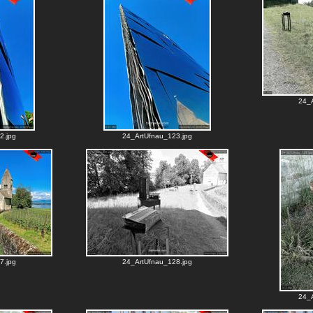
24_A
2.jpg
24_ArtUfnau_123.jpg
7.jpg
24_ArtUfnau_128.jpg
24_A