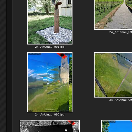
24_ArtUfnau_09
24_ArtUfnau_091.jpg
24_ArtUfnau_09
24_ArtUfnau_096.jpg