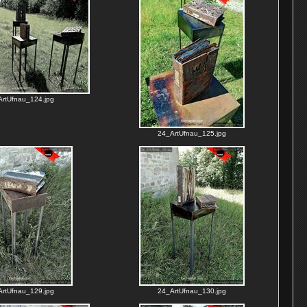
rtUfnau_124.jpg
24_ArtUfnau_125.jpg
rtUfnau_129.jpg
24_ArtUfnau_130.jpg