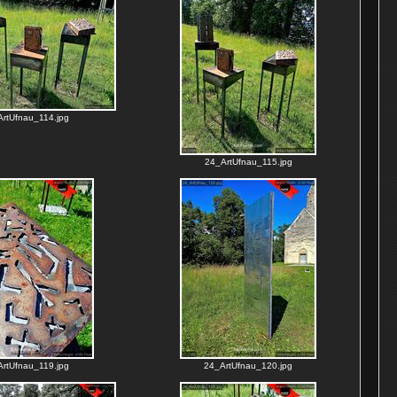
rtUfnau_114.jpg
24_ArtUfnau_115.jpg
rtUfnau_119.jpg
24_ArtUfnau_120.jpg