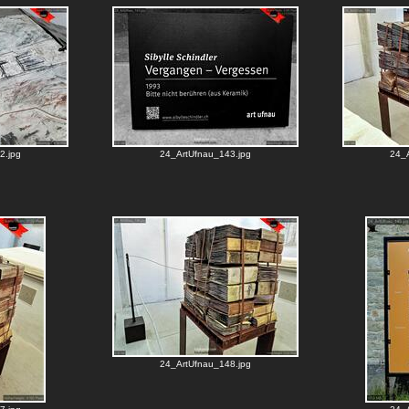
2.jpg
24_ArtUfnau_143.jpg
24_A
24_ArtUfnau_148.jpg