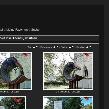
et
Meine Favoriten
Suche
528 Insel Ufenau, art ufnau
•
•
•
Titel
Dateiname
Datum
Position
rtUfnau_089.jpg
24_ArtUfnau_090.jpg