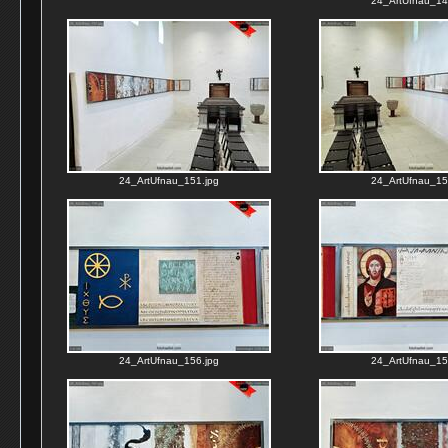
24_ArtUfnau_14
24_ArtUfnau_151.jpg
24_ArtUfnau_15
24_ArtUfnau_156.jpg
24_ArtUfnau_15