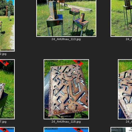
24_ArtUfnau_113.jpg
24_A
2.jpg
7.jpg
24_ArtUfnau_118.jpg
24_A