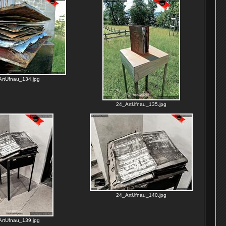
rtUfnau_134.jpg
24_ArtUfnau_135.jpg
24_ArtUfnau_140.jpg
rtUfnau_139.jpg