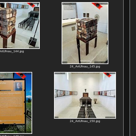
rtUfnau_144.jpg
24_ArtUfnau_145.jpg
24_ArtUfnau_150.jpg