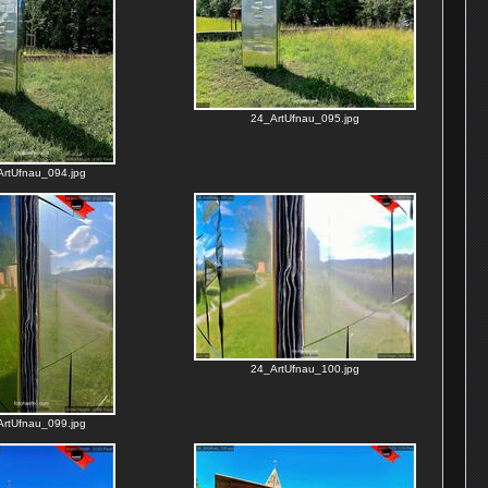
24_ArtUfnau_095.jpg
rtUfnau_094.jpg
24_ArtUfnau_100.jpg
rtUfnau_099.jpg