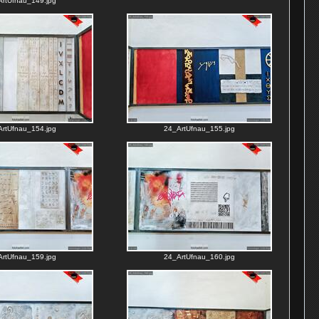
rtUfnau_149.jpg
rtUfnau_154.jpg
24_ArtUfnau_155.jpg
rtUfnau_159.jpg
24_ArtUfnau_160.jpg