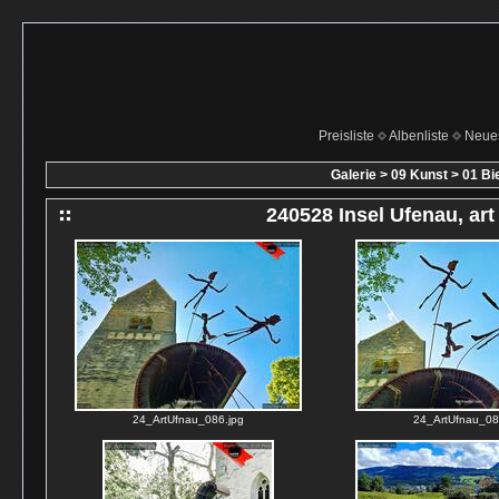
Preisliste
Albenliste
Neue
Galerie
>
09 Kunst
>
01 Bi
240528 Insel Ufenau, art
24_ArtUfnau_086.jpg
24_ArtUfnau_08