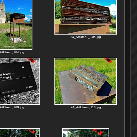
24_ArtUfnau_105.jpg
rtUfnau_104.jpg
rtUfnau_109.jpg
24_ArtUfnau_110.jpg