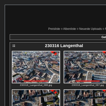
Preisliste
Albenliste
Neueste Uploads
Gal
230316 Langenthal
230316_Langenthal_086.jpg
230316_Langenthal_087.jpg