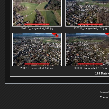
230316_Langenthal_161.jpg
230316_Langenthal_162.jpg
230316_Langenthal_166.jpg
230316_Langenthal_167.jpg
192 Dateie
Powered
Theme 