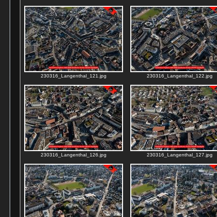
230316_Langenthal_121.jpg
230316_Langenthal_122.jpg
230316_Langenthal_126.jpg
230316_Langenthal_127.jpg