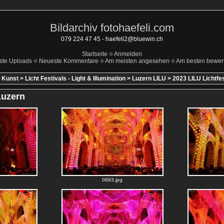
Bildarchiv fotohaefeli.com
079 224 47 45 - haefeli2@bluewin.ch
Startseite
Anmelden
ste Uploads
Neueste Kommentare
Am meisten angesehen
Am besten bewert
 Kunst
>
Licht Festivals - Light & Illumination
>
Luzern LILU
>
2023 LILU Lichtfes
Luzern
0683.jpg