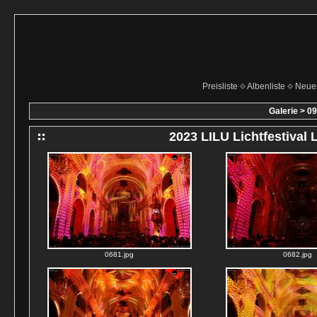
Preisliste
Albenliste
Neue
Galerie
>
09
2023 LILU Lichtfestival 
0681.jpg
0682.jpg