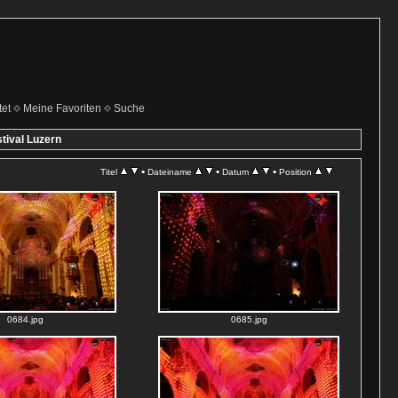
et
Meine Favoriten
Suche
tival Luzern
•
•
•
Titel
Dateiname
Datum
Position
0684.jpg
0685.jpg