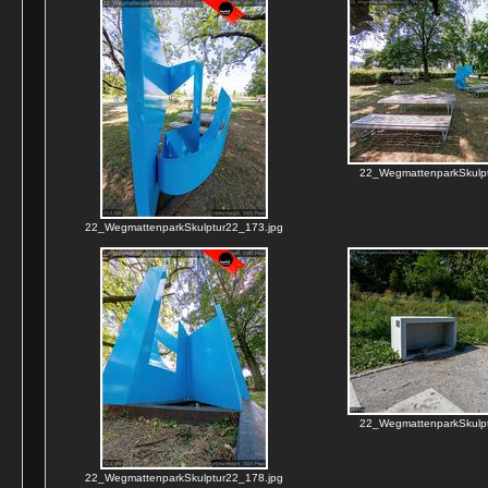
22_WegmattenparkSkulpt
22_WegmattenparkSkulptur22_173.jpg
22_WegmattenparkSkulpt
22_WegmattenparkSkulptur22_178.jpg