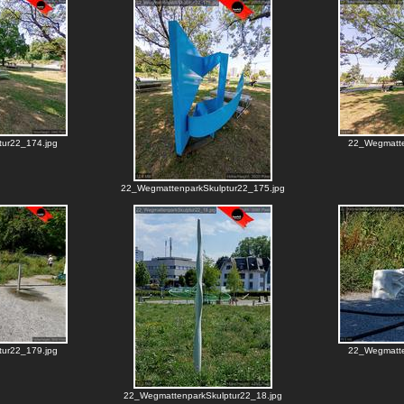
ur22_174.jpg
22_Wegmatte
22_WegmattenparkSkulptur22_175.jpg
ur22_179.jpg
22_Wegmatte
22_WegmattenparkSkulptur22_18.jpg