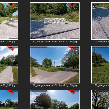
ur22_183.jpg
22_WegmattenparkSkulptur22_184.jpg
22_Wegmatte
ur22_188.jpg
22_WegmattenparkSkulptur22_189.jpg
22_Wegmatte