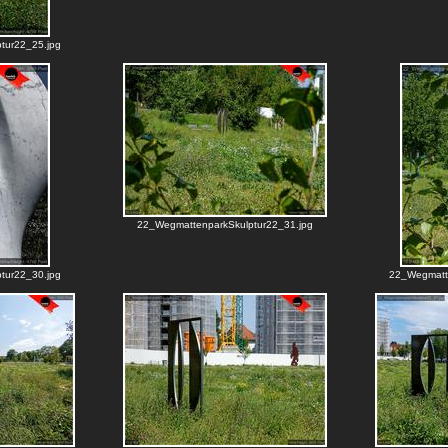
tur22_25.jpg
22_WegmattenparkSkulptur22_31.jpg
tur22_30.jpg
22_Wegmatte