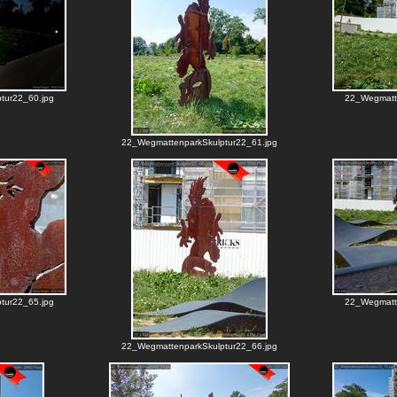
tur22_60.jpg
22_Wegmatte
22_WegmattenparkSkulptur22_61.jpg
tur22_65.jpg
22_Wegmatte
22_WegmattenparkSkulptur22_66.jpg