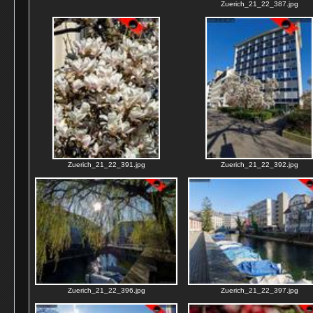
Zuerich_21_22_387.jpg
Zuerich_21_22_391.jpg
Zuerich_21_22_392.jpg
Zuerich_21_22_396.jpg
Zuerich_21_22_397.jpg