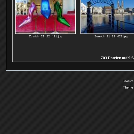
Zuerich_21_22_421.jpg
Zuerich_21_22_422.jpg
703 Dateien auf 9 S
Powered
Theme 