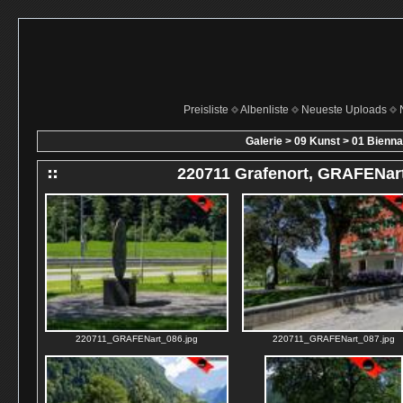
Preisliste
Albenliste
Neueste Uploads
Galerie
>
09 Kunst
>
01 Bienna
220711 Grafenort, GRAFENar
220711_GRAFENart_086.jpg
220711_GRAFENart_087.jpg