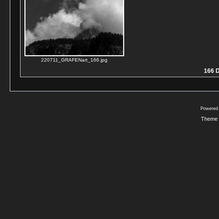
220711_GRAFENart_166.jpg
166 D
Powered
Theme 