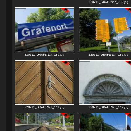
220711_GRAFENart_132.jpg
220711_GRAFENart_136.jpg
220711_GRAFENart_137.jpg
220711_GRAFENart_141.jpg
220711_GRAFENart_142.jpg