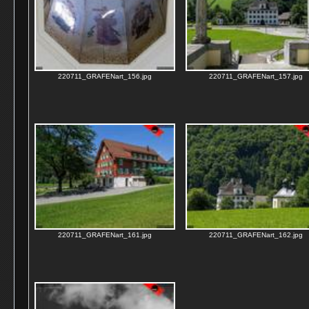
220711_GRAFENart_156.jpg
220711_GRAFENart_157.jpg
220711_GRAFENart_161.jpg
220711_GRAFENart_162.jpg