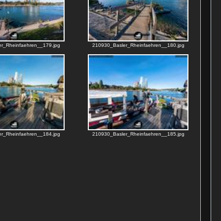
r_Rheinfaehren__179.jpg
210930_Basler_Rheinfaehren__180.jpg
r_Rheinfaehren__184.jpg
210930_Basler_Rheinfaehren__185.jpg