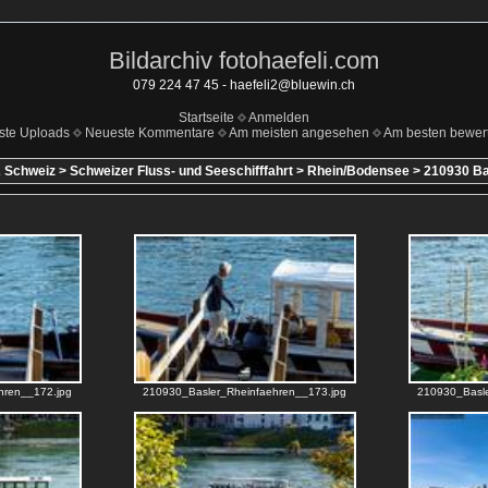
Bildarchiv fotohaefeli.com
079 224 47 45 - haefeli2@bluewin.ch
Startseite
Anmelden
ste Uploads
Neueste Kommentare
Am meisten angesehen
Am besten bewert
 Schweiz
>
Schweizer Fluss- und Seeschifffahrt
>
Rhein/Bodensee
>
210930 Ba
hren__172.jpg
210930_Basler_Rheinfaehren__173.jpg
210930_Basle