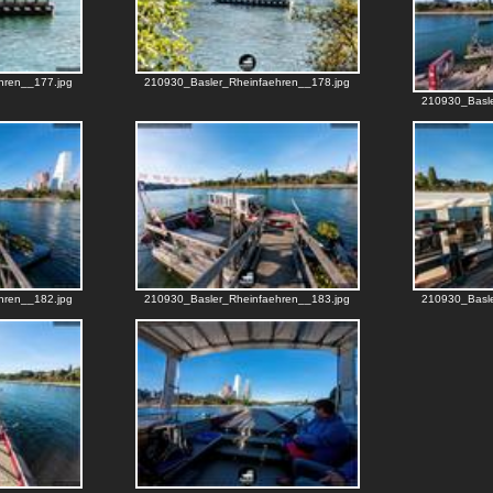
hren__177.jpg
210930_Basler_Rheinfaehren__178.jpg
210930_Basle
hren__182.jpg
210930_Basler_Rheinfaehren__183.jpg
210930_Basle