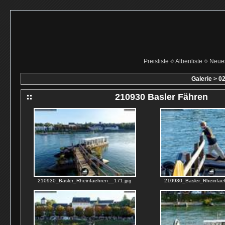
Preisliste
Albenliste
Neue
Galerie
>
02
210930 Basler Fähren
210930_Basler_Rheinfaehren__171.jpg
210930_Basler_Rheinfae