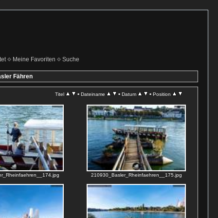
et
Meine Favoriten
Suche
sler Fähren
•
•
•
Titel
Dateiname
Datum
Position
r_Rheinfaehren__174.jpg
210930_Basler_Rheinfaehren__175.jpg