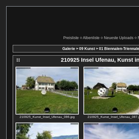
Preisliste
Albenliste
Neueste Uploads
Galerie
>
09 Kunst
>
01 Biennalen-Trienna
210925 Insel Ufenau, Kunst in
210925_Kunst_Insel_Ufenau_086.jpg
210925_Kunst_Insel_Ufenau_087.