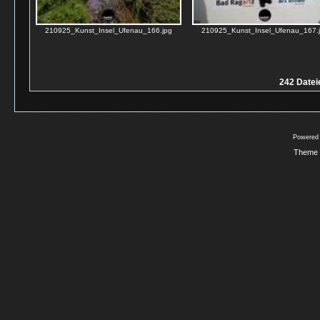
210925_Kunst_Insel_Ufenau_166.jpg
210925_Kunst_Insel_Ufenau_167.
242 Dateie
Powered
Theme 