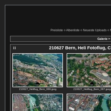
Preisliste
Albenliste
Neueste Uploads
Galerie
>
210627 Bern, Heli Fotoflug, C
210627_Heliflug_Bern_086.jpeg
210627_Heliflug_Bern_087.jpeg