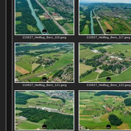
210627_Heliflug_Bern_116.jpeg
210627_Heliflug_Bern_117.jpeg
210627_Heliflug_Bern_121.jpeg
210627_Heliflug_Bern_122.jpeg