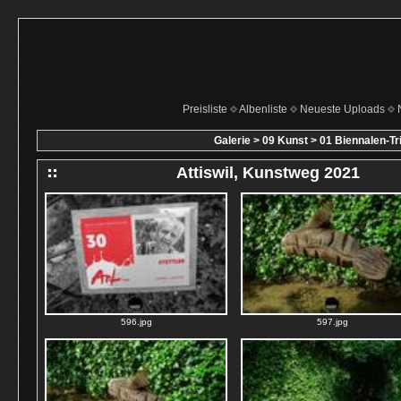
Preisliste
Albenliste
Neueste Uploads
Galerie
>
09 Kunst
>
01 Biennalen-T
Attiswil, Kunstweg 2021
596.jpg
597.jpg