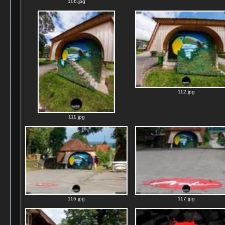
106.jpg
112.jpg
111.jpg
116.jpg
117.jpg