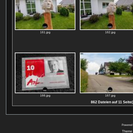
161.jpg
162.jpg
166.jpg
167.jpg
862 Dateien auf 11 Seite(
Powered
Theme 