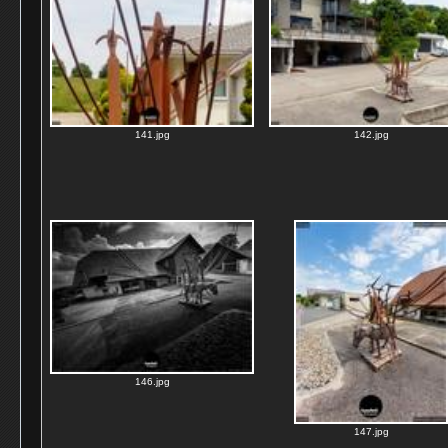
141.jpg
142.jpg
146.jpg
147.jpg