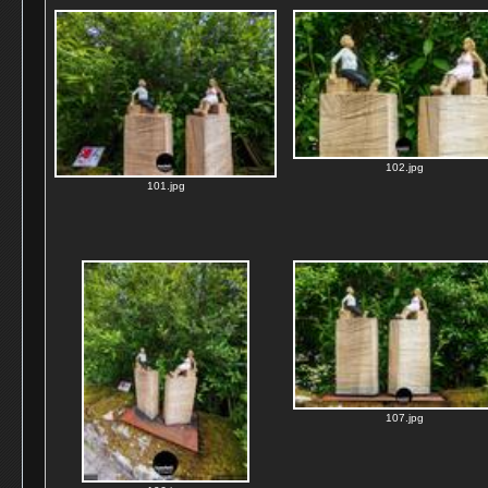
102.jpg
101.jpg
107.jpg