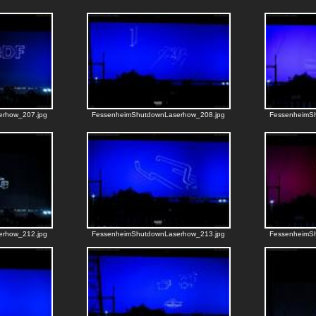
erhow_207.jpg
FessenheimShutdownLaserhow_208.jpg
FessenheimS
erhow_212.jpg
FessenheimShutdownLaserhow_213.jpg
FessenheimS