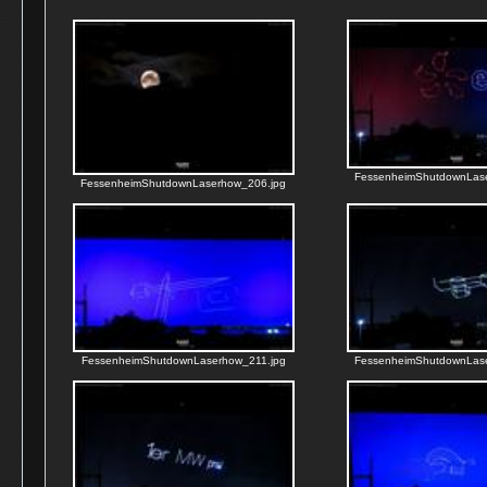
FessenheimShutdownLas
FessenheimShutdownLaserhow_206.jpg
FessenheimShutdownLaserhow_211.jpg
FessenheimShutdownLas