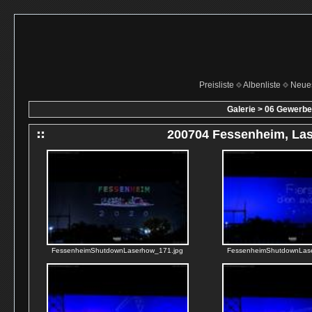
Preisliste
Albenliste
Neue
Galerie
>
06 Gewerbe 
200704 Fessenheim, La
FessenheimShutdownLaserhow_171.jpg
FessenheimShutdownLas