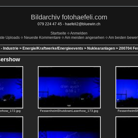
Bildarchiv fotohaefeli.com
079 224 47 45 - haefeli2@bluewin.ch
Startseite
Anmelden
ste Uploads
Neueste Kommentare
Am meisten angesehen
Am besten bewert
- Industrie
>
Energie/Kraftwerke/Energieevents
>
Nuklearanlagen
>
200704 Fe
sershow
erhow_172.jpg
FessenheimShutdownLaserhow_173.jpg
FessenheimS