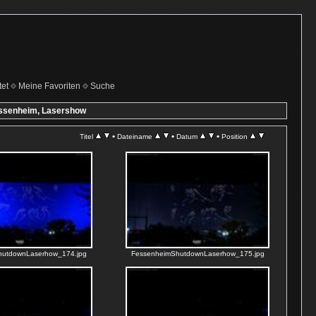
et
Meine Favoriten
Suche
ssenheim, Lasershow
•
•
•
Titel
Dateiname
Datum
Position
hutdownLaserhow_174.jpg
FessenheimShutdownLaserhow_175.jpg