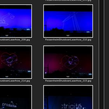
hutdownLaserhow_209.jpg
FessenheimShutdownLaserhow_210.jpg
hutdownLaserhow_214.jpg
FessenheimShutdownLaserhow_215.jpg