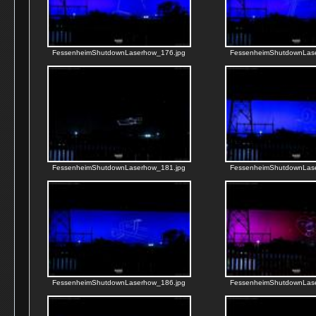
FessenheimShutdownLaserhow_176.jpg
FessenheimShutdownLas
FessenheimShutdownLaserhow_181.jpg
FessenheimShutdownLas
FessenheimShutdownLaserhow_186.jpg
FessenheimShutdownLas