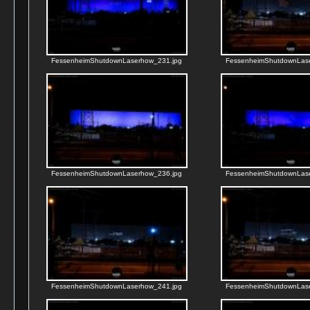
FessenheimShutdownLaserhow_231.jpg
FessenheimShutdownLas
FessenheimShutdownLaserhow_236.jpg
FessenheimShutdownLas
FessenheimShutdownLaserhow_241.jpg
FessenheimShutdownLas