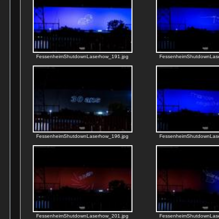
FessenheimShutdownLaserhow_191.jpg
FessenheimShutdownLas
FessenheimShutdownLaserhow_196.jpg
FessenheimShutdownLas
FessenheimShutdownLaserhow_201.jpg
FessenheimShutdownLas