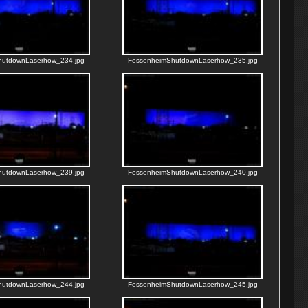
hutdownLaserhow_234.jpg
FessenheimShutdownLaserhow_235.jpg
hutdownLaserhow_239.jpg
FessenheimShutdownLaserhow_240.jpg
hutdownLaserhow_244.jpg
FessenheimShutdownLaserhow_245.jpg