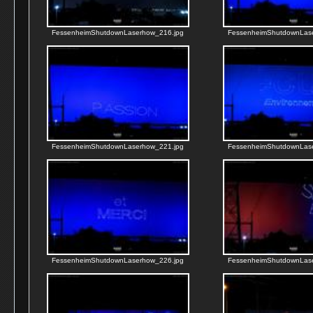
FessenheimShutdownLaserhow_216.jpg
FessenheimShutdownLas
FessenheimShutdownLaserhow_221.jpg
FessenheimShutdownLas
FessenheimShutdownLaserhow_226.jpg
FessenheimShutdownLas