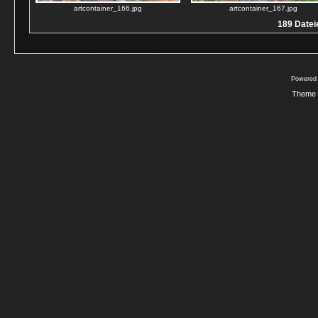
artcontainer_166.jpg
artcontainer_167.jpg
189 Dateie
Powered
Theme 