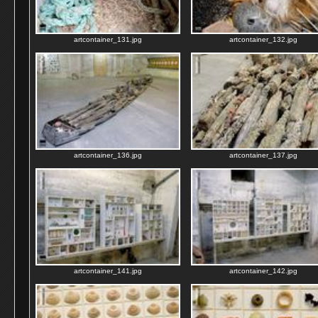
artcontainer_131.jpg
artcontainer_132.jpg
artcontainer_136.jpg
artcontainer_137.jpg
artcontainer_141.jpg
artcontainer_142.jpg