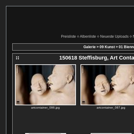
Preisliste
Albenliste
Neueste Uploads
Galerie
>
09 Kunst
>
01 Bienn
150618 Steffisburg, Art Conta
artcontainer_086.jpg
artcontainer_087.jpg