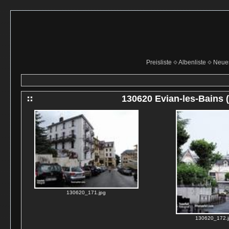
Preisliste
Albenliste
Neue
130620 Evian-les-Bains 
130620_171.jpg
130620_172.j