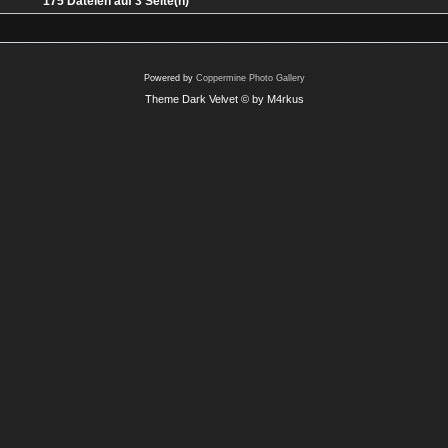
175 Dateien auf 3 Seite(n)
Powered by
Coppermine Photo Gallery
Theme Dark Velvet © by M4rkus