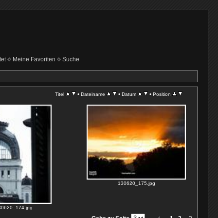
et
Meine Favoriten
Suche
•
•
•
Titel
Dateiname
Datum
Position
130620_175.jpg
30620_174.jpg