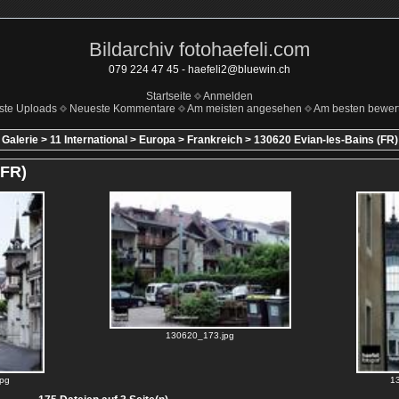
Bildarchiv fotohaefeli.com
079 224 47 45 - haefeli2@bluewin.ch
Startseite
Anmelden
ste Uploads
Neueste Kommentare
Am meisten angesehen
Am besten bewert
Galerie
>
11 International
>
Europa
>
Frankreich
>
130620 Evian-les-Bains (FR)
(FR)
130620_173.jpg
pg
1