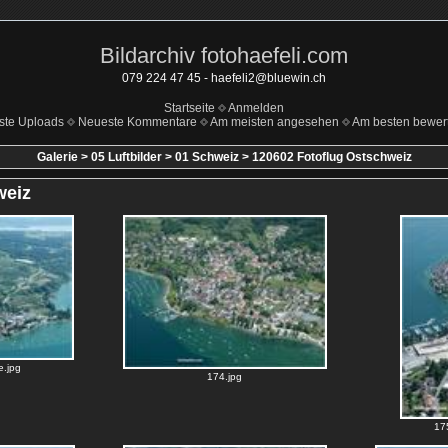
Bildarchiv fotohaefeli.com
079 224 47 45 - haefeli2@bluewin.ch
Startseite
Anmelden
ste Uploads
Neueste Kommentare
Am meisten angesehen
Am besten bewert
Galerie
>
05 Luftbilder
>
01 Schweiz
>
120602 Fotoflug Ostschweiz
weiz
.jpg
174.jpg
17