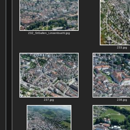
232_StGallen_Linsenbuehl.jpg
233.jpg
237.jpg
238.jpg