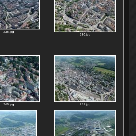
235.jpg
236.jpg
240.jpg
241.jpg