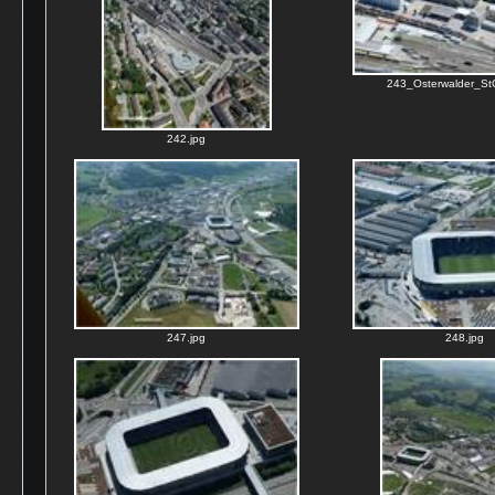
243_Osterwalder_StG
242.jpg
247.jpg
248.jpg