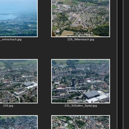
_rohrschach.jpg
226_Wittenbach.jpg
230.jpg
231_StGallen_Spital.jpg