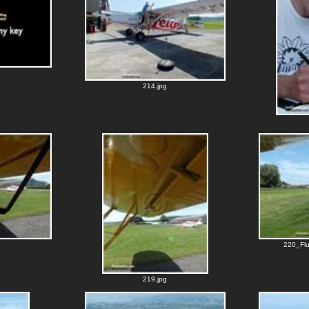
214.jpg
220_Flu
219.jpg