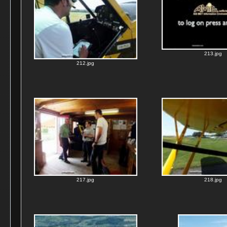
213.jpg
212.jpg
217.jpg
218.jpg