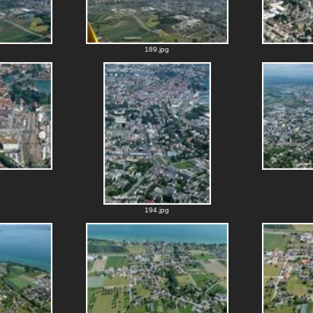
189.jpg
194.jpg