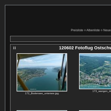
Preisliste
Albenliste
Neue
120602 Fotoflug Ostsch
173_wangen_de
172_Bodensee_untersee.jpg