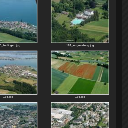
0_berlingen.jpg
181_eugensberg.jpg
185.jpg
186.jpg